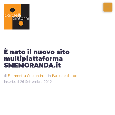
È nato il nuovo sito
multipiattaforma
SMEMORANDA.it
di
Fiammetta Costantini
In
Parole e dintorni
Inserito il
26 Settembre 2012