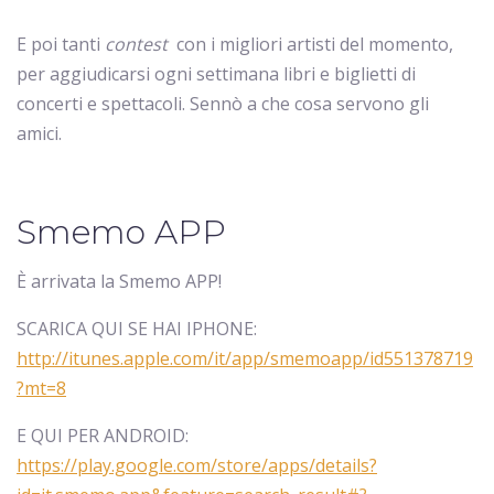
E poi tanti
contest
con i migliori artisti del momento,
per aggiudicarsi ogni settimana libri e biglietti di
concerti e spettacoli. Sennò a che cosa servono gli
amici.
Smemo APP
È arrivata la Smemo APP!
SCARICA QUI SE HAI IPHONE:
http://itunes.apple.com/it/app/smemoapp/id551378719
?mt=8
E QUI PER ANDROID:
https://play.google.com/store/apps/details?