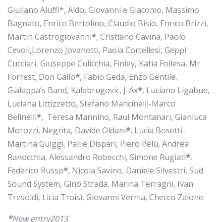
Giuliano Aluffi*, Aldo, Giovanni e Giacomo, Massimo
Bagnato, Enrico Bertolino, Claudio Bisio, Enrico Brizzi,
Martin Castrogiovanni
*
, Cristiano Cavina, Paolo
Cevoli,Lorenzo Jovanotti, Paola Cortellesi, Geppi
Cucciari, Giuseppe Culicchia, Finley, Katia Follesa, Mr
Forrest, Don Gallo
*
, Fabio Geda, Enzo Gentile,
Gialappa’s Band, Kalabrugovic, J-Ax
*
, Luciano Ligabue,
Luciana Littizzetto, Stefano Mancinelli-Marco
Belinelli
*
, Teresa Mannino, Raul Montanari, Gianluca
Morozzi, Negrita, Davide Oldani
*
, Lucia Bosetti-
Martina Guiggi, Pali e Dispari, Piero Pelù, Andrea
Ranocchia, Alessandro Robecchi, Simone Rugiati
*
,
Federico Russo
*
, Nicola Savino, Daniele Silvestri, Sud
Sound System, Gino Strada, Marina Terragni, Ivan
Tresoldi, Licia Troisi, Giovanni Vernia, Checco Zalone.
*
New entry2013