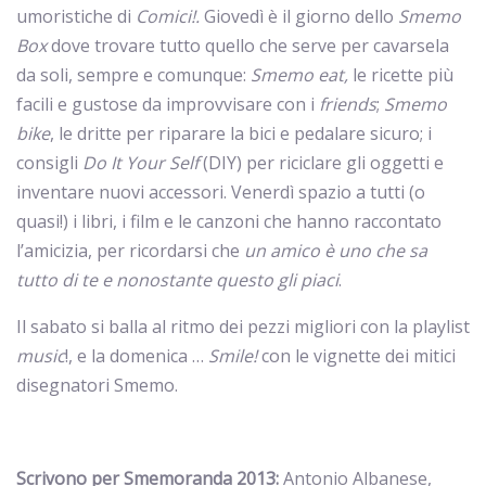
umoristiche di
Comici!.
Giovedì è il giorno dello
Smemo
Box
dove trovare tutto quello che serve per cavarsela
da soli, sempre e comunque:
Smemo eat,
le ricette più
facili e gustose da improvvisare con i
friends
;
Smemo
bike
, le dritte per riparare la bici e pedalare sicuro; i
consigli
Do It Your Self
(DIY) per riciclare gli oggetti e
inventare nuovi accessori. Venerdì spazio a tutti (o
quasi!) i libri, i film e le canzoni che hanno raccontato
l’amicizia, per ricordarsi che
un amico è uno che sa
tutto di te e nonostante questo gli piaci
.
Il sabato si balla al ritmo dei pezzi migliori con la playlist
music
!, e la domenica …
Smile!
con le vignette dei mitici
disegnatori Smemo.
Scrivono per Smemoranda 2013:
Antonio Albanese,