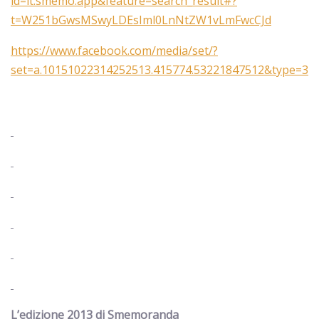
id=it.smemo.app&feature=search_result#?
t=W251bGwsMSwyLDEsIml0LnNtZW1vLmFwcCJd
https://www.facebook.com/media/set/?
set=a.10151022314252513.415774.53221847512&type=3
L’edizione 2013 di Smemoranda