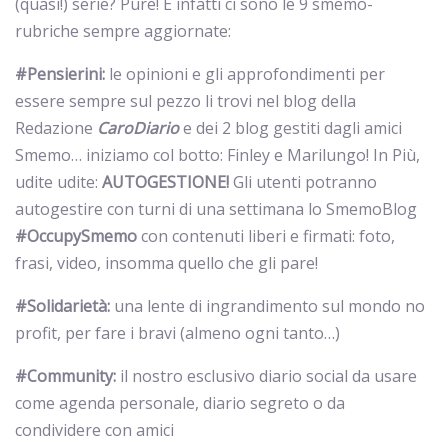
(quasi!) serie? Pure! E infatti ci sono le 9 smemo-
rubriche sempre aggiornate:
#Pensierini:
le opinioni e gli approfondimenti per
essere sempre sul pezzo li trovi nel blog della
Redazione
CaroDiario
e dei 2 blog gestiti dagli amici
Smemo… iniziamo col botto: Finley e Marilungo! In Più,
udite udite:
AUTOGESTIONE!
Gli utenti potranno
autogestire con turni di una settimana lo SmemoBlog
#OccupySmemo
con contenuti liberi e firmati: foto,
frasi, video, insomma quello che gli pare!
#Solidarietà:
una lente di ingrandimento sul mondo no
profit, per fare i bravi (almeno ogni tanto…)
#Community:
il nostro esclusivo diario social da usare
come agenda personale, diario segreto o da
condividere con amici