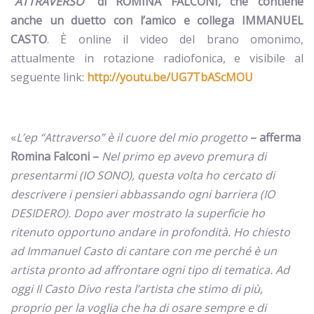
“
ATTRAVERSO
” di ROMINA FALCONI, che contiene
anche un duetto con l’amico e collega IMMANUEL
CASTO
. È online il video del brano omonimo,
attualmente in rotazione radiofonica, e visibile al
seguente link:
http://youtu.be/UG7TbAScMOU
«
L’ep “Attraverso” è il cuore del mio progetto
– afferma
Romina Falconi –
Nel primo ep avevo premura di
presentarmi (IO SONO), questa volta ho cercato di
descrivere i pensieri abbassando ogni barriera (IO
DESIDERO). Dopo aver mostrato la superficie ho
ritenuto opportuno andare in profondità. Ho chiesto
ad Immanuel Casto di cantare con me perché è un
artista pronto ad affrontare ogni tipo di tematica. Ad
oggi Il Casto Divo resta l’artista che stimo di più,
proprio per la voglia che ha di osare sempre e di