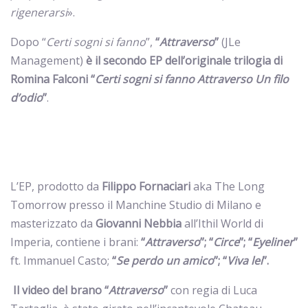
rigenerarsi
».
D
opo “
Certi sogni si fanno
”,
“
Attraverso
”
(JLe
Management)
è il secondo EP dell’originale trilogia di
Romina Falconi “
Certi sogni si fanno Attraverso Un filo
d’odio
”
.
L’EP, prodotto da
Filippo Fornaciari
aka The Long
Tomorrow presso il Manchine Studio di Milano e
masterizzato da
Giovanni Nebbia
all’Ithil World di
Imperia, contiene i brani:
“
Attraverso
”; “
Circe
”; “
Eyeliner
”
ft. Immanuel Casto;
“
Se perdo un amico
”; “
Viva lei
”.
Il video del brano “
Attraverso
”
con regia di Luca