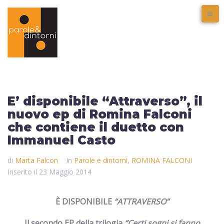
E’ disponibile “Attraverso”, il
nuovo ep di Romina Falconi
che contiene il duetto con
Immanuel Casto
di
Marta Falcon
In
Parole e dintorni
,
ROMINA FALCONI
Inserito il
23 Maggio 2014
È DISPONIBILE
“ATTRAVERSO”
Il secondo EP della trilogia
“Certi sogni si fanno