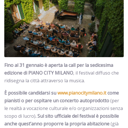
Fino al 31 gennaio è aperta la call per la sedicesima
edizione di PIANO CITY MILANO
, il festival diffuso che
ridisegna la città attraverso la musica.
È possibile candidarsi su
www.pianocitymilano.it
come
pianisti o per ospitare un concerto autoprodotto
(per
le realtà a vocazione culturale e/o organizzazioni senza
scopo di lucro)
. Sul sito ufficiale del festival è possibile
anche quest’anno proporre la propria abitazione
(già