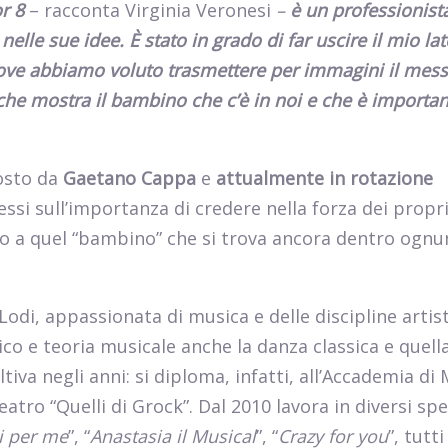
r 8
–
racconta Virginia Veronesi
–
è un professionist
lle sue idee. È stato in grado di far uscire il mio lat
dove abbiamo voluto trasmettere per immagini il mes
he mostra il bambino che c’è in noi e che
è importan
osto da
Gaetano Cappa
e
attualmente in rotazione
essi sull’importanza di credere nella forza dei propri
zio a quel “bambino” che si trova ancora dentro ognu
 Lodi, appassionata di musica e delle discipline artist
sico e teoria musicale anche la danza classica e quell
tiva negli anni: si diploma, infatti, all’Accademia di 
atro “Quelli di Grock”. Dal 2010 lavora in diversi spe
i per me
”, “
Anastasia
il Musical
”, “
Crazy for you
”, tutti