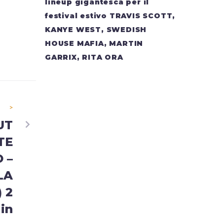
lineup gigantesca per il
festival estivo TRAVIS SCOTT,
KANYE WEST, SWEDISH
HOUSE MAFIA, MARTIN
GARRIX, RITA ORA
>
UT
TE
 –
LA
 2
in