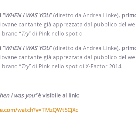
 “
WHEN I WAS YOU
”
(diretto da Andrea Linke)
, prim
giovane cantante
già apprezzata dal pubblico del
we
l brano “
Try
” di Pink nello spot d
 “
WHEN I WAS YOU
”
(diretto da Andrea Linke)
, prim
giovane cantante
già apprezzata dal pubblico del
we
l brano “
Try
” di Pink nello spot di X-Factor 2014
.
hen I was you”
è visibile al link:
e.com/watch?v=TMzQWt5CjXc