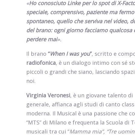
«
Ho conosciuto Linke per lo spot di X-Facto
speciale, comprensivo, paziente ma fermo ne
spontaneo, quello che serviva nel video, 
del brano: ogni giorno facciamo qualcosa c
perdere mai
».
Il brano
“
When I was you
”
, scritto e comp
radiofonica
, è un dialogo intimo con sé st
piccoli o grandi che siano, lasciando spa
noi.
Virginia Veronesi
, è un giovane talento di
generale, affianca agli studi di canto clas
moderna. Il Musical
è una passione che col
“MTS” di Milano e frequenta la Scuola di Te
musicali tra cui “
Mamma mia”, “Tre uomin