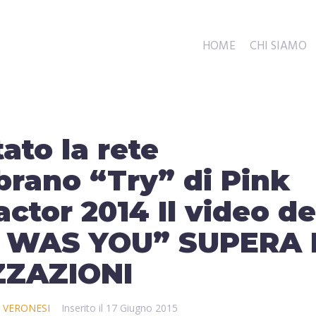
HOME
CHI SIAMO
ato la rete
 brano “Try” di Pink
actor 2014 Il video de
I WAS YOU” SUPERA 
ZZAZIONI
A VERONESI
Inserito il
17 Giugno 2015