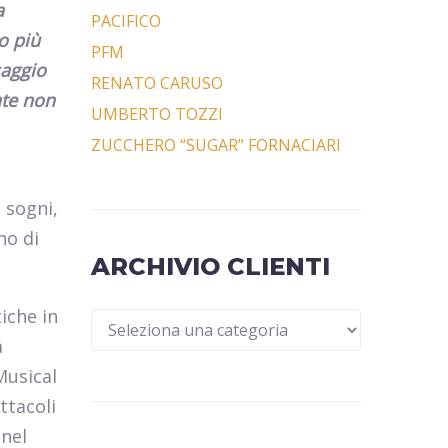
a
PACIFICO
o più
PFM
saggio
RENATO CARUSO
te non
UMBERTO TOZZI
ZUCCHERO “SUGAR” FORNACIARI
 sogni,
no di
ARCHIVIO CLIENTI
iche in
a
Musical
ttacoli
 nel