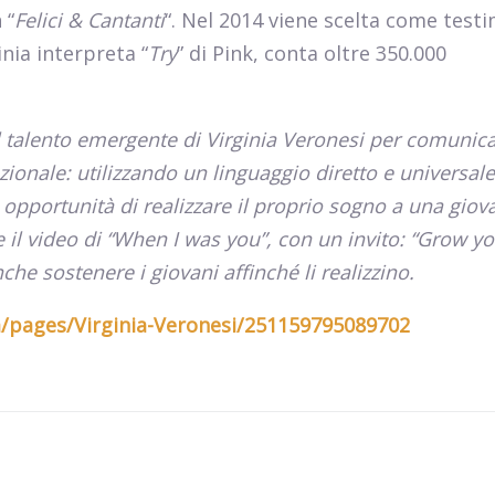
 “
Felici & Cantanti
“. Nel 2014 viene scelta come test
nia interpreta “
Try
” di Pink, conta oltre 350.000
l talento emergente di Virginia Veronesi per comunica
onale: utilizzando un linguaggio diretto e universale
opportunità di realizzare il proprio sogno a una giov
 il video di “When I was you”, con un invito: “Grow y
che sostenere i giovani affinché li realizzino.
om/pages/Virginia-Veronesi/251159795089702