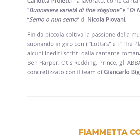
Carlotta Proietti
ha lavorato, come canta
“
Buonasera varietà di fine stagione
”
e “
Di 
“
Semo o nun semo
” di
Nicola Piovani
.
Fin da piccola coltiva la passione della m
suonando in giro con i “Lotta’s” e i “The P
alcuni inediti scritti dalla cantante roman
Ben Harper, Otis Redding, Prince, gli ABBA
concretizzato con il team di
Giancarlo Big
FIAMMETTA CO