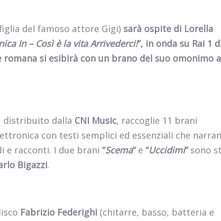
figlia del famoso attore Gigi)
sarà ospite di Lorella
ca In – Così è la vita Arrivederci!
”, in onda su Rai 1 d
nte romana si esibirà con un brano del suo omonimo
, distribuito dalla
CNI Music
, raccoglie 11 brani
elettronica con testi semplici ed essenziali che narra
di e racconti. I due brani
“
Scema
“
e
“
Uccidimi
“
sono st
arlo Bigazzi
.
disco
Fabrizio Federighi
(chitarre, basso, batteria e