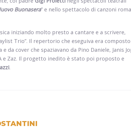
nte, col padre
Gigi Proietti
negli spettacoli teatrali
Nuovo Buonasera
” e nello spettacolo di canzoni rom
usica iniziando molto presto a cantare e a scrivere,
laylist Trio”. Il repertorio che eseguiva era composto
a e da cover che spaziavano da Pino Daniele, Janis Jo
 e Zaz. Il progetto inedito è stato poi proposto e
azzi
.
STANTINI