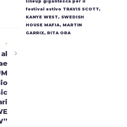
lineup gigantesca per il
festival estivo TRAVIS SCOTT,
KANYE WEST, SWEDISH
HOUSE MAFIA, MARTIN
GARRIX, RITA ORA
>
 al
ae
UM
lio
sic
ari
WE
W”