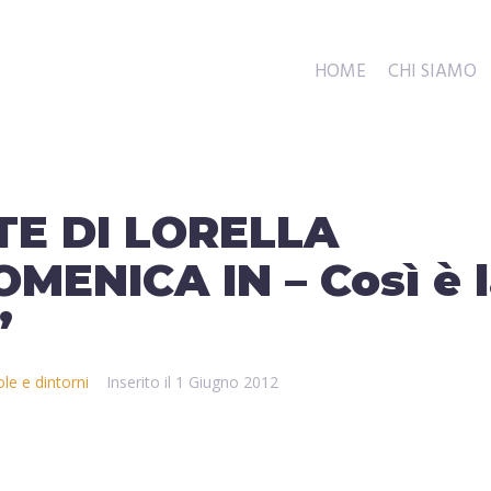
HOME
CHI SIAMO
E DI LORELLA
MENICA IN – Così è 
”
le e dintorni
Inserito il
1 Giugno 2012