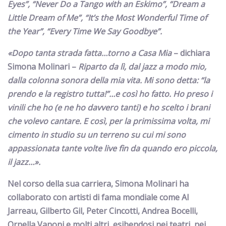
Eyes”, “Never Do a Tango with an Eskimo”, “Dream a
Little Dream of Me”, “It’s the Most Wonderful Time of
the Year”, “Every Time We Say Goodbye”.
«Dopo tanta strada fatta…torno a
Casa Mia
– dichiara
Simona Molinari –
Riparto da lì, dal jazz a modo mio,
dalla colonna sonora della mia vita. Mi sono detta: “la
prendo e la registro tutta!”…e così ho fatto. Ho preso i
vinili che ho (e ne ho davvero tanti) e ho scelto i brani
che volevo cantare. E così, per la primissima volta, mi
cimento in studio su un terreno su cui mi sono
appassionata tante volte live fin da quando ero piccola,
il jazz…».
Nel corso della sua carriera, Simona Molinari ha
collaborato con artisti di fama mondiale come
Al
Jarreau, Gilberto Gil, Peter Cincotti, Andrea Bocelli,
Ornella Vanoni
e molti altri, esibendosi nei teatri, nei