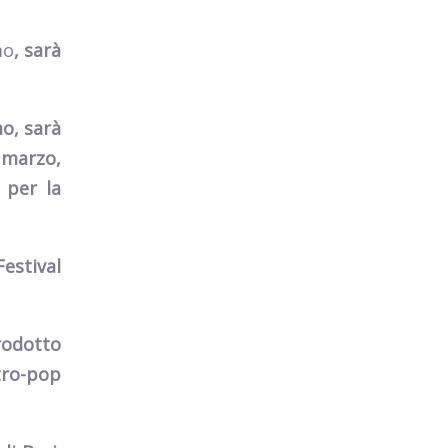
mo
,
sarà
mo
,
sarà
marzo,
 per la
estival
odotto
tro-pop