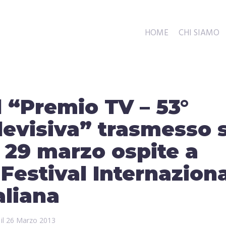
HOME
CHI SIAMO
 “Premio TV – 53°
levisiva” trasmesso 
 29 marzo ospite a
 Festival Internazion
aliana
 il
26 Marzo 2013