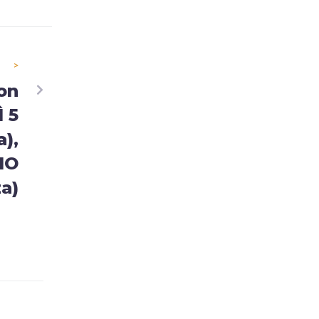
>
on
 5
),
IO
a)