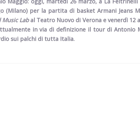
nio Maggio
: oggi,
martedì 26 marzo
, a
La
Feltrinelli
go
(Milano) per la partita di basket Armani Jeans M
l Music Lab
al Teatro Nuovo di
Verona
e
venerdì 12 a
attualmente in via di definizione il tour di Antonio
io sui palchi di tutta Italia.