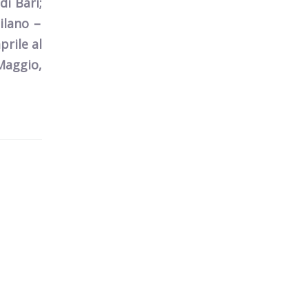
 di
Bari
;
ilano –
prile
al
 Maggio
,