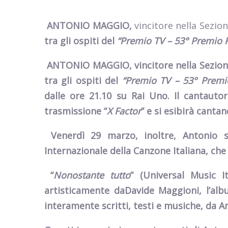
ANTONIO MAGGIO
,
vincitore nella Sezio
tra gli ospiti del
“Premio TV – 53° Premio R
ANTONIO MAGGIO
,
vincitore nella Sezio
tra gli ospiti del
“Premio TV – 53° Premio
dalle ore 21.10 su Rai Uno
.
Il cantauto
trasmissione “
X Factor
” e si esibirà cantan
Venerdì 29 marzo
,
inoltre
,
Antonio s
Internazionale della Canzone Italiana
, che
“
Nonostante tutto
”
(Universal Music I
artisticamente daDavide Maggioni, l’alb
interamente scritti, testi e musiche, da A