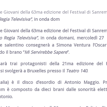
ne Giovani della 63ma edizione del Festival di Sanre
egia Televisiva”
, in onda dom
ne Giovani della 63ma edizione del Festival di Sanre
 Regia Televisiva”
, in onda domani, mercoledì 27
re salentino consegnerà a Simona Ventura l’Oscar
do il brano “
Mi Servirebbe Sapere
”.
arà tra
i protagonisti della 21ma edizione del F
 si svolgerà a
Bruxelles
presso il
Teatro 140
.
talia) è il disco d’esordio di Antonio Maggio.
Pr
um è composto da dieci brani dalle sonorità elet
ntonio.