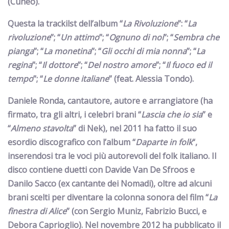
(Cuneo).
Questa la trackilst dell’album “
La Rivoluzione
”
: “
La
rivoluzione
”; “
Un attimo
”; “
Ognuno di noi
”; “
Sembra che
pianga
”; “
La monetina
”; “
Gli occhi di mia nonna
”; “
La
regina
”; “
Il dottore
”; “
Del nostro amore
”; “
Il fuoco ed il
tempo
”; “
Le donne italiane
” (feat. Alessia Tondo).
Daniele Ronda
, cantautore, autore
e arrangiato
re (ha
firmato, tra gli altri, i celebri brani
“
Lascia che io sia
”
e
“
Almeno stavolta
” di
Nek
), n
el 2011
ha fatto il suo
esordio discografico con l’album
“
Daparte in folk
“
,
inserendosi tra le
voci più autorevoli del folk italiano.
Il
disco contiene duetti
con Davide Van De Sfroos e
Danilo Sacco
(
ex cantante dei Nomadi
), oltre ad alcuni
brani
scelti per
diventare
la colonna sonora del film “
La
finestra di Alice
” (con Sergio Muniz, Fabrizio Bucci, e
Debora Caprioglio). Nel novembre 2012
ha pubblicato il