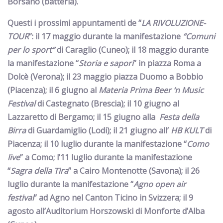
Borsano
(batteria).
Questi i prossimi appuntamenti de “
LA RIVOLUZIONE-
TOUR
”
:
il
17 maggio
durante la manifestazione
“Comuni
per lo sport”
di
Caraglio
(Cuneo); il
18 maggio
durante
la manifestazione “
Storia e sapori
” in piazza Roma a
Dolcè
(Verona); il
23 maggio
piazza Duomo a
Bobbio
(Piacenza); il
6 giugno
al
Materia Prima Beer ‘n Music
Festival
di
Castegnato
(Brescia); il
10 giugno
al
Lazzaretto di
Bergamo
; il
15 giugno
alla
Festa della
Birra
di
Guardamiglio
(Lodi); il
21 giugno
all’
HB KULT
di
Piacenza
; il
10 luglio
durante la manifestazione “
Como
live
” a
Como
; l’
11 luglio
durante la manifestazione
“
Sagra della Tira
” a
Cairo Montenotte
(Savona); il
26
luglio
durante la manifestazione “
Agno open air
festival
” ad
Agno
nel Canton Ticino in Svizzera; il
9
agosto
all’Auditorium Horszowski di
Monforte d’Alba