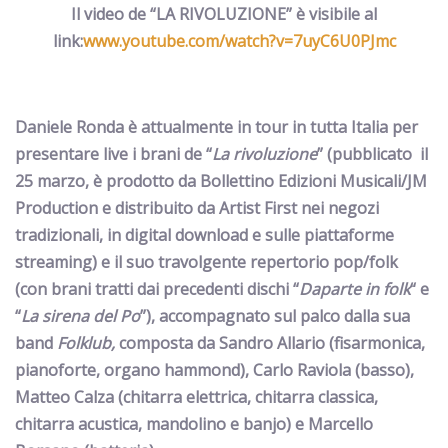
Il video de “LA RIVOLUZIONE” è visibile al
link:
www.youtube.com/watch?v=7uyC6U0PJmc
Daniele Ronda è attualmente in tour
in tutta Italia per
presentare live
i brani de
“
La rivoluzione
”
(pubblicato il
25 marzo, è
prodotto da Bollettino Edizioni Musicali/JM
Production e distribuito da Artist First nei negozi
tradizionali, in digital download e sulle piattaforme
streaming)
e il suo travolgente repertorio pop/folk
(con brani tratti dai precedenti dischi
“
Daparte in folk
“
e
“
La sirena del Po
”
)
,
accompagnato sul palco dalla sua
band
Folklub,
composta da
Sandro Allario
(fisarmonica,
pianoforte, organo hammond),
Carlo Raviola
(basso),
Matteo Calza
(chitarra elettrica, chitarra classica,
chitarra acustica, mandolino e banjo) e
Marcello