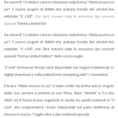
Da venerdì 10 ottobre sarà in rotazione radiofonica “
Resta ancora un
po’
”, il nuovo singolo di EMMA che anticipa l’uscita del cd+dvd live
intitolato “
E LIVE
”,
che farà rivivere tutte le emozioni dei concerti
speciali
“Emma Limited Edi
Da venerdì 10 ottobre sarà in rotazione radiofonica “
Resta ancora un
po’
”, il nuovo singolo di EMMA che anticipa l’uscita del cd+dvd live
intitolato “
E LIVE
”,
che farà rivivere tutte le emozioni dei concerti
speciali
“Emma Limited Edition”
dello scorso luglio.
“
E Live
”
(Universal Music)
sarà disponibile nei negozi tradizionali, in
digital download e sulle piattaforme streaming dall’11 novembre
.
Il brano “
Resta ancora un po’
” è stato scritto da Emma
(terzo singolo
della sua carriera a portare la sua firma, dopo “Amami” e “La mia
città”) ed è
l’unico brano registrato in studio
tra quelli contenuti in
“
E
Live
”,
che comprenderà i
brani interpretati sul palco dell’Arena di
Verona
lo scorso 7 luglio oltre a dei
contenuti speciali.