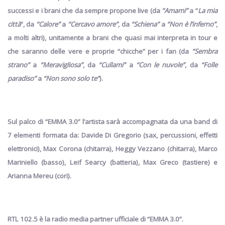
successi e i brani che da sempre propone live
(da
“Amami”
a “
La mia
città
”, da
“Calore”
a
“Cercavo amore”
, da
“Schiena”
a
“Non è l’inferno”
,
a molti altri),
unitamente a brani che quasi mai interpreta in tour e
che saranno delle vere e proprie “chicche” per i fan
(da
“Sembra
strano”
a
“Meravigliosa”
, da
“Cullami”
a
“Con le nuvole”
,
da
“Folle
paradiso”
a
“Non sono solo te”
).
Sul palco di “
EMMA 3.0”
l’artista sarà
accompagnata da
una band di
7 elementi
formata da:
Davide Di Gregorio
(sax, percussioni, effetti
elettronici)
, Max Corona
(chitarra),
Heggy Vezzano
(chitarra),
Marco
Mariniello
(basso),
Leif Searcy
(batteria),
Max Greco
(tastiere) e
Arianna Mereu
(cori).
RTL 102.5
è la radio media partner ufficiale di
“EMMA 3.0”
.