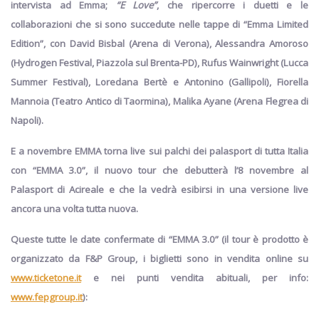
intervista ad Emma;
“E Love”
,
che ripercorre i duetti e le
collaborazioni che si sono succedute nelle tappe di “Emma Limited
Edition”, con David Bisbal (Arena di Verona), Alessandra Amoroso
(Hydrogen Festival, Piazzola sul Brenta-PD), Rufus Wainwright (Lucca
Summer Festival), Loredana Bertè e Antonino (Gallipoli), Fiorella
Mannoia (Teatro Antico di Taormina), Malika Ayane (Arena Flegrea di
Napoli).
E a novembre EMMA torna live sui palchi dei palasport di tutta Italia
con “EMMA 3.0”, il nuovo tour che debutterà l’8 novembre al
Palasport di Acireale
e che la vedrà esibirsi in una versione live
ancora una volta tutta nuova.
Queste tutte le date confermate di “EMMA 3.0”
(il tour è prodotto è
organizzato da F&P Group, i biglietti sono in vendita online su
www.ticketone.it
e nei punti vendita abituali, per info:
www.fepgroup.it
):