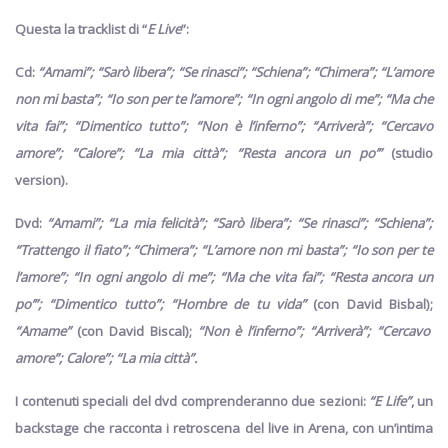
Questa la tracklist di “
E Live
”:
Cd
:
“Amami”; “Sarò libera”; “Se rinasci”; “Schiena”; “Chimera”; “L’amore
non mi basta”; “Io son per te l’amore”; “In ogni angolo di me”; “Ma che
vita fai”; “Dimentico tutto”; “Non è l’inferno”; “Arriverà”; “Cercavo
amore”; “Calore”; “La mia città”; “Resta ancora un po’”
(studio
version).
Dvd
:
“Amami”; “La mia felicità”; “Sarò libera”; “Se rinasci”; “Schiena”;
“Trattengo il fiato”; “Chimera”; “L’amore non mi basta”; “Io son per te
l’amore”; “In ogni angolo di me”; “Ma che vita fai”; “Resta ancora un
po’”; “Dimentico tutto”; “Hombre de tu vida”
(con David Bisbal);
“Amame”
(con David Biscal);
“Non è l’inferno”; “Arriverà”; “Cercavo
amore”; Calore”; “La mia città”.
I contenuti speciali del dvd comprenderanno due sezioni:
“E Life”
,
un
backstage che racconta i retroscena del live in Arena, con un’intima