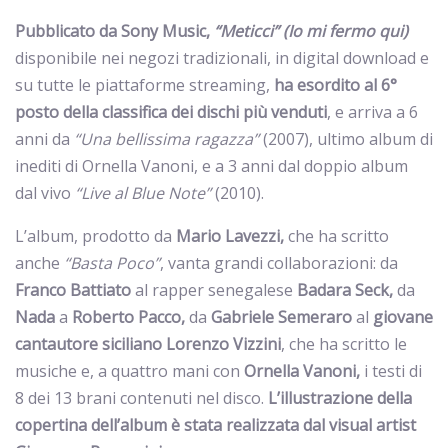
Pubblicato da Sony Music,
“Meticci” (Io mi fermo qui)
disponibile nei negozi tradizionali, in digital download e
su tutte le piattaforme streaming,
ha esordito al 6°
posto della classifica dei dischi più venduti
, e arriva a 6
anni da
“Una bellissima ragazza”
(2007), ultimo album di
inediti di Ornella Vanoni, e a 3 anni dal doppio album
dal vivo
“Live al Blue Note”
(2010).
L’album, prodotto da
Mario Lavezzi,
che ha scritto
anche
“Basta Poco”
, vanta grandi collaborazioni: da
Franco Battiato
al rapper senegalese
Badara Seck,
da
Nada
a
Roberto Pacco,
da
Gabriele Semeraro
al
giovane
cantautore siciliano Lorenzo Vizzini
, che ha scritto le
musiche e, a quattro mani con
Ornella Vanoni,
i testi di
8 dei 13 brani contenuti nel disco.
L’illustrazione della
copertina dell’album è stata realizzata dal visual artist