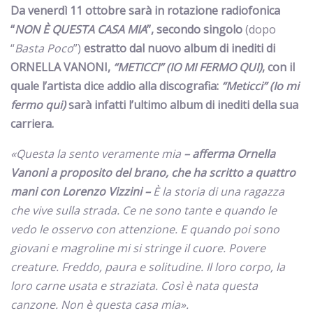
Da venerdì 11 ottobre sarà in rotazione radiofonica
“
NON È QUESTA CASA MIA
”, secondo singolo
(dopo
“
Basta Poco
”)
estratto dal nuovo album di inediti di
ORNELLA VANONI,
“METICCI” (IO MI FERMO QUI)
, con il
quale l’artista dice addio alla discografia:
“Meticci” (Io mi
fermo qui)
sarà infatti l’ultimo album di inediti della sua
carriera.
«Questa la sento veramente mia
– afferma Ornella
Vanoni a proposito del brano, che ha scritto a quattro
mani con Lorenzo Vizzini –
È la storia di una ragazza
che vive sulla strada. Ce ne sono tante e quando le
vedo le osservo con attenzione. E quando poi sono
giovani e magroline mi si stringe il cuore. Povere
creature. Freddo, paura e solitudine. Il loro corpo, la
loro carne usata e straziata. Così è nata questa
canzone. Non è questa casa mia».