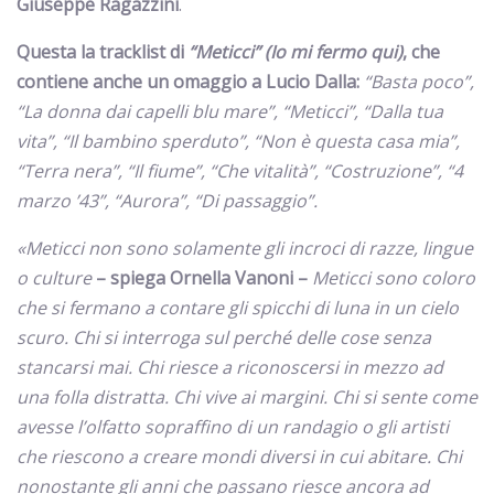
Giuseppe Ragazzini
.
Questa la tracklist di
“Meticci” (Io mi fermo qui)
, che
contiene anche un omaggio a Lucio Dalla:
“Basta poco”,
“La donna dai capelli blu mare”, “Meticci”, “Dalla tua
vita”, “Il bambino sperduto”, “Non è questa casa mia”,
“Terra nera”, “Il fiume”, “Che vitalità”, “Costruzione”, “4
marzo ’43”, “Aurora”, “Di passaggio”.
«Meticci non sono solamente gli incroci di razze, lingue
o culture
– spiega Ornella Vanoni –
Meticci sono coloro
che si fermano a contare gli spicchi di luna in un cielo
scuro. Chi si interroga sul perché delle cose senza
stancarsi mai. Chi riesce a riconoscersi in mezzo ad
una folla distratta. Chi vive ai margini. Chi si sente come
avesse l’olfatto sopraffino di un randagio o gli artisti
che riescono a creare mondi diversi in cui abitare. Chi
nonostante gli anni che passano riesce ancora ad