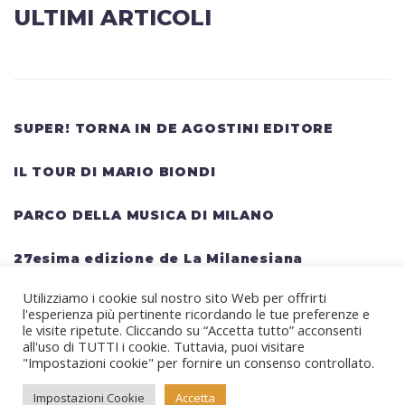
ULTIMI ARTICOLI
SUPER! TORNA IN DE AGOSTINI EDITORE
IL TOUR DI MARIO BIONDI
PARCO DELLA MUSICA DI MILANO
27esima edizione de La Milanesiana
Utilizziamo i cookie sul nostro sito Web per offrirti
HELLWATT FESTIVAL: una lineup gigantesca
l'esperienza più pertinente ricordando le tue preferenze e
per il festival estivo TRAVIS SCOTT, KANYE
le visite ripetute. Cliccando su “Accetta tutto” acconsenti
all'uso di TUTTI i cookie. Tuttavia, puoi visitare
WEST, SWEDISH HOUSE MAFIA, MARTIN
"Impostazioni cookie" per fornire un consenso controllato.
GARRIX, RITA ORA
Impostazioni Cookie
Accetta