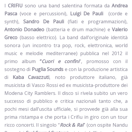
I
CRIFIU
sono una band salentina formata da
Andrea
Pasca
(voce e percussioni),
Luigi De Pauli
(corde e
synth),
Sandro De Pauli
(fiati e programmazioni),
Antonio Donadeo
(batteria e drum machine) e
Valerio
Greco
(basso elettrico).
La band dall’originale identità
sonora (un incontro tra pop, rock, elettronica, world
music e melodie mediterranee) pubblica nel 2012 il
primo album
“
Cuori e confini
”, promosso con il
sostegno di
Puglia Sounds
e con la produzione artistica
di
Kaba Cavazzuti
, noto produttore italiano, già
musicista di Vasco Rossi ed ex musicista-produttore dei
Modena City Ramblers. Il disco si rivela subito un vero
successo di pubblico e critica nazionali tanto che, a
pochi mesi dall’uscita ufficiale, si provvede già alla sua
prima ristampa e che porta i Crifiu in giro con un tour
ricco concerti. Il singolo “
Rock & Raï
” (con ospite Nandu