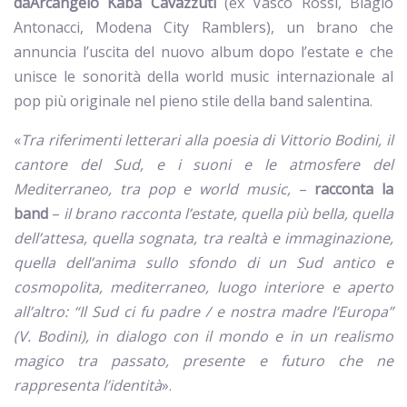
da
Arcangelo Kaba Cavazzuti
(ex Vasco Rossi, Biagio
Antonacci, Modena City Ramblers), un brano che
annuncia l’uscita del nuovo album dopo l’estate e che
unisce le sonorità della world music internazionale al
pop più originale nel pieno stile della band salentina.
«
Tra riferimenti letterari alla poesia di Vittorio Bodini, il
cantore del Sud
, e i suoni e le atmosfere del
Mediterraneo, tra pop e world music,
–
racconta la
band
–
il brano racconta l’estate, quella più bella, quella
dell’attesa, quella sognata, tra realtà e immaginazione,
quella dell’anima sullo sfondo di un Sud antico e
cosmopolita, mediterraneo, luogo interiore e aperto
all’altro: “Il Sud ci fu padre / e nostra madre l’Europa”
(V. Bodini), in dialogo con il mondo e in un realismo
magico tra passato, presente e futuro che ne
rappresenta l’identità
».