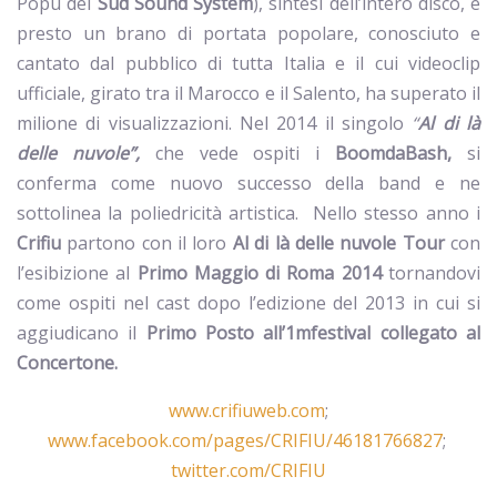
Popu dei
Sud Sound System
), sintesi dell’intero disco, è
presto un brano di portata popolare, conosciuto e
cantato dal pubblico di tutta Italia e il cui videoclip
ufficiale, girato tra il Marocco e il Salento, ha superato il
milione di visualizzazioni. Nel 2014 il singolo
“
Al di là
delle nuvole”,
che vede ospiti i
BoomdaBash,
si
conferma come nuovo successo della band e ne
sottolinea la poliedricità artistica. Nello stesso anno i
Crifiu
partono con il loro
Al di là delle nuvole Tour
con
l’esibizione al
Primo Maggio di Roma 2014
tornandovi
come ospiti nel cast dopo l’edizione del 2013 in cui si
aggiudicano il
Primo Posto
all’1mfestival collegato al
Concertone.
www.crifiuweb.com
;
www.facebook.com/pages/CRIFIU/46181766827
;
twitter.com/CRIFIU