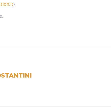
tion.it
).
e.
STANTINI