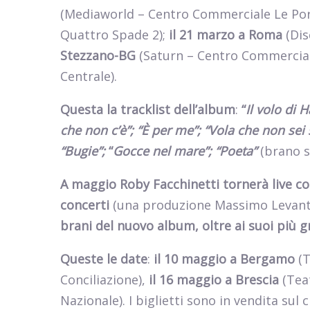
(Mediaworld – Centro Commerciale Le Por
Quattro Spade 2);
il 21 marzo a Roma
(Dis
Stezzano-BG
(Saturn – Centro Commercial
Centrale).
Questa la tracklist dell’album
:
“
Il volo di H
che non c’è”; “È per me”; “Vola che non sei 
“Bugie”;
“
Gocce nel mare”; “Poeta”
(brano s
A maggio Roby Facchinetti tornerà live co
concerti
(una produzione Massimo Levanti
brani del nuovo album, oltre ai suoi più g
Queste le date
:
il 10 maggio a Bergamo
(T
Conciliazione),
il 16 maggio a Brescia
(Teat
Nazionale).
I biglietti sono in vendita sul 