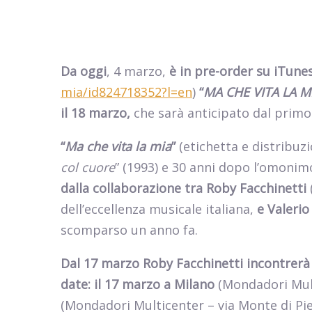
Da oggi
, 4 marzo,
è in pre-order su iTune
mia/id824718352?l=en
)
“
MA CHE VITA LA M
il 18 marzo,
che sarà anticipato dal primo
“
Ma che vita la mia
”
(etichetta e distribuz
col cuore
” (1993) e 30 anni dopo l’omonim
dalla collaborazione tra Roby Facchinetti
dell’eccellenza musicale italiana,
e Valerio
scomparso un anno fa.
Dal 17 marzo Roby Facchinetti incontrerà 
date: il 17 marzo a Milano
(Mondadori Mult
(Mondadori Multicenter – via Monte di Pie