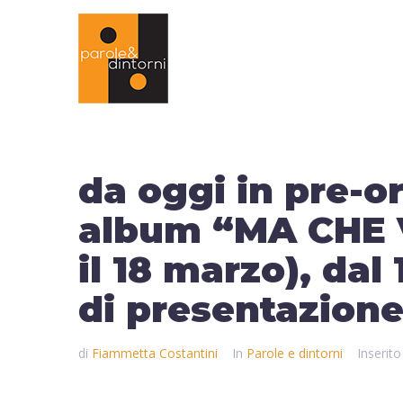
da oggi in pre-o
album “MA CHE V
il 18 marzo), dal
di presentazione
di
Fiammetta Costantini
In
Parole e dintorni
Inserito