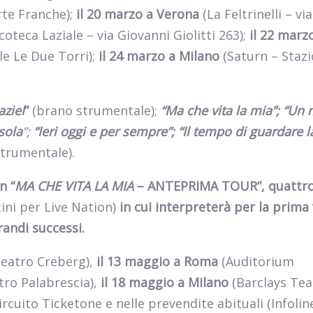
te Franche);
il 20 marzo a Verona
(La Feltrinelli – via
coteca Laziale – via Giovanni Giolitti 263);
il 22 marz
e Le Due Torri);
il 24 marzo a Milano
(Saturn – Staz
aziel
”
(brano strumentale);
“Ma che vita la mia”; “U
sola
”;
“Ieri oggi e per sempre”; “Il tempo di guardare l
trumentale).
n “
MA CHE VITA LA MIA
– ANTEPRIMA TOUR”, quattr
ni per Live Nation)
in cui interpreterà per la prima 
randi successi.
eatro Creberg),
il 13 maggio a Roma
(Auditorium
ro Palabrescia),
il 18 maggio a Milano
(Barclays Tea
circuito Ticketone e nelle prevendite abituali (Infolin