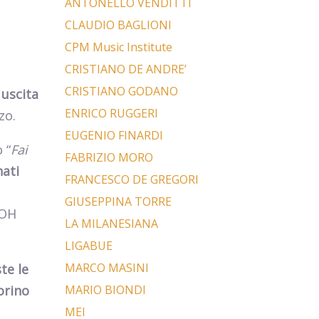
ANTONELLO VENDITTI
CLAUDIO BAGLIONI
CPM Music Institute
CRISTIANO DE ANDRE’
CRISTIANO GODANO
 uscita
ENRICO RUGGERI
zo.
EUGENIO FINARDI
 “
Fai
FABRIZIO MORO
nati
FRANCESCO DE GREGORI
GIUSEPPINA TORRE
OOH
LA MILANESIANA
LIGABUE
MARCO MASINI
te le
orino
MARIO BIONDI
MEI