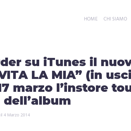
HOME
CHI SIAMO
rder su iTunes il nuo
ITA LA MIA” (in usci
 17 marzo l’instore to
 dell’album
 il
4 Marzo 2014