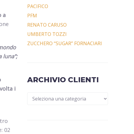
PACIFICO
o a
PFM
ione
RENATO CARUSO
UMBERTO TOZZI
ZUCCHERO “SUGAR” FORNACIARI
n mondo
a luna”;
ARCHIVIO CLIENTI
o
volta i
tro
e: 02