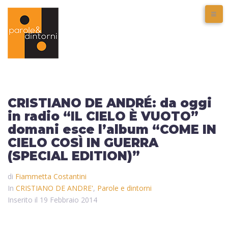
CRISTIANO DE ANDRÉ: da oggi
in radio “IL CIELO È VUOTO”
domani esce l’album “COME IN
CIELO COSÌ IN GUERRA
(SPECIAL EDITION)”
di
Fiammetta Costantini
In
CRISTIANO DE ANDRE'
,
Parole e dintorni
Inserito il
19 Febbraio 2014