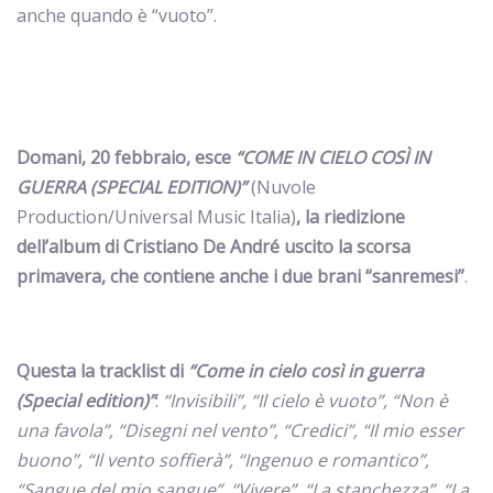
anche quando è “vuoto”.
Domani, 20 febbraio, esce
“COME IN CIELO COSÌ IN
GUERRA (SPECIAL EDITION)”
(Nuvole
Production/Universal Music Italia)
, la riedizione
dell’album di Cristiano De André uscito la scorsa
primavera, che contiene anche i due brani “sanremesi”
.
Questa la tracklist di
“Come in cielo così in guerra
(Special edition)”
:
“Invisibili”, “Il cielo è vuoto”, “Non è
una favola”, “Disegni nel vento”, “Credici”, “Il mio esser
buono”, “Il vento soffierà”, “Ingenuo e romantico”,
“Sangue del mio sangue”, “Vivere”, “La stanchezza”, “La