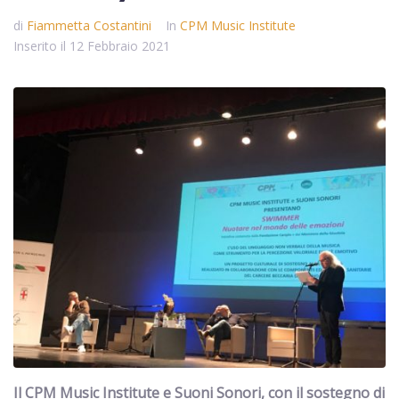
di
Fiammetta Costantini
In
CPM Music Institute
Inserito il
12 Febbraio 2021
Il CPM Music Institute e Suoni Sonori, con il sostegno di