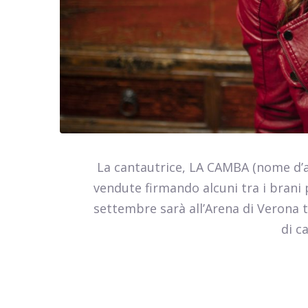
La cantautrice, LA CAMBA (nome d’ar
vendute firmando alcuni tra i brani
settembre sarà all’Arena di Verona tr
di ca