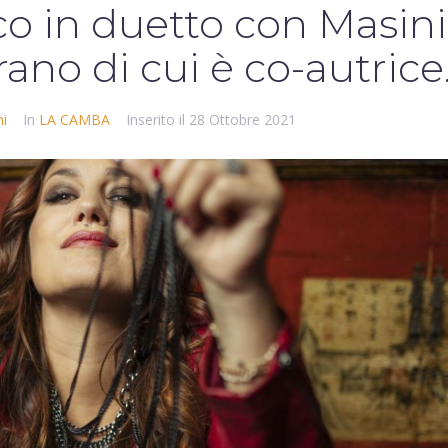
co in duetto con Masini
brano di cui è co-autrice
i
In
LA CAMBA
Inserito il
28 Ottobre 2021