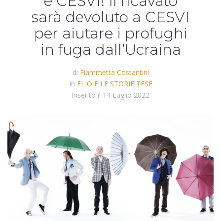
e CESVI! Il ricavato
sarà devoluto a CESVI
per aiutare i profughi
in fuga dall’Ucraina
di
Fiammetta Costantini
In
ELIO E LE STORIE TESE
Inserito il
14 Luglio 2022