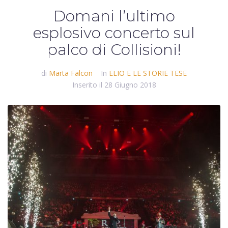
Domani l’ultimo
esplosivo concerto sul
palco di Collisioni!
di
Marta Falcon
In
ELIO E LE STORIE TESE
Inserito il
28 Giugno 2018