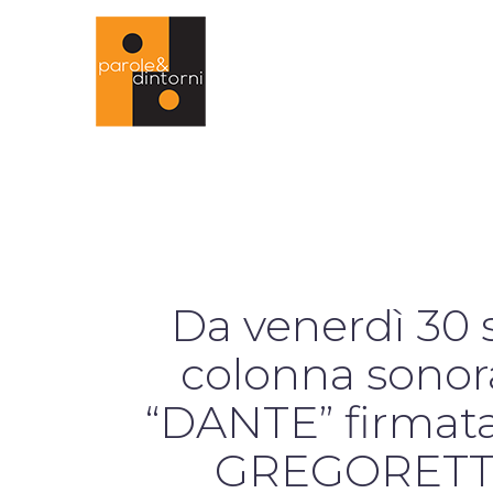
Da venerdì 30 s
colonna sonora
“DANTE” firmat
GREGORETTI