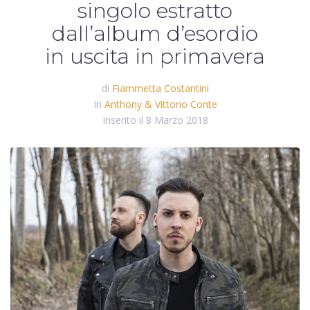
singolo estratto
dall’album d’esordio
in uscita in primavera
di
Fiammetta Costantini
In
Anthony & Vittorio Conte
Inserito il
8 Marzo 2018