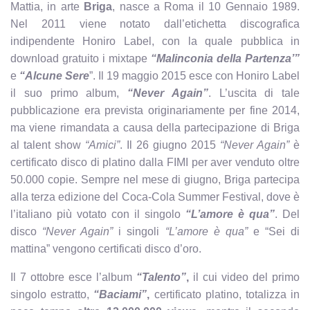
Mattia, in arte
Briga
, nasce a Roma il 10 Gennaio 1989.
Nel 2011 viene notato dall’etichetta discografica
indipendente Honiro Label, con la quale pubblica in
download gratuito i mixtape
“Malinconia della Partenza’”
e
“Alcune Sere
”. Il 19 maggio 2015 esce con Honiro Label
il suo primo album,
“Never Again”
. L’uscita di tale
pubblicazione era prevista originariamente per fine 2014,
ma viene rimandata a causa della partecipazione di Briga
al talent show
“Amici”
. Il 26 giugno 2015
“Never Again”
è
certificato disco di platino dalla FIMI per aver venduto oltre
50.000 copie. Sempre nel mese di giugno, Briga partecipa
alla terza edizione del Coca-Cola Summer Festival, dove è
l’italiano più votato con il singolo
“L’amore è qua”
. Del
disco
“Never Again”
i singoli
“L’amore è qua”
e “Sei di
mattina” vengono certificati disco d’oro.
Il 7 ottobre esce l’album
“Talento”
,
il cui video del primo
singolo estratto,
“Baciami”
,
certificato platino, totalizza in