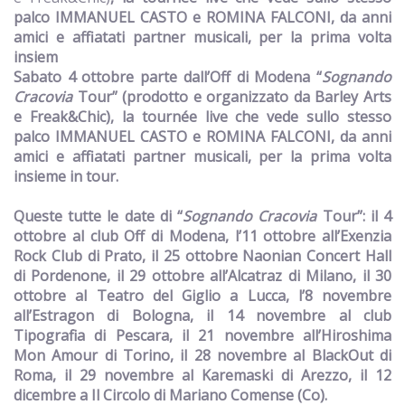
palco IMMANUEL CASTO e ROMINA FALCONI, da anni
amici e affiatati partner musicali, per la prima volta
insiem
Sabato 4 ottobre parte dall’Off di Modena “
Sognando
Cracovia
Tour”
(prodotto e organizzato da Barley Arts
e Freak&Chic)
, la tournée live che vede sullo stesso
palco IMMANUEL CASTO e ROMINA FALCONI, da anni
amici e affiatati partner musicali, per la prima volta
insieme in tour.
Queste tutte le date di “
Sognando Cracovia
Tour”:
il 4
ottobre al club Off di
Modena
, l’11 ottobre all’Exenzia
Rock Club di
Prato
, il 25 ottobre Naonian Concert Hall
di
Pordenone,
il 29 ottobre all’Alcatraz di
Milano
, il 30
ottobre al Teatro del Giglio a
Lucca
, l’8 novembre
all’Estragon di
Bologna
, il 14 novembre al club
Tipografia di
Pescara
, il 21 novembre all’Hiroshima
Mon Amour di
Torino
, il 28 novembre al BlackOut di
Roma
, il 29 novembre al Karemaski di
Arezzo
, il 12
dicembre a Il Circolo di
Mariano Comense
(Co).