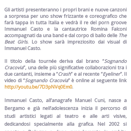
Gli artisti presenteranno
i propri brani e nuove canzoni
a sorpresa
per uno show frizzante e coreografico che
farà tappa in tutta Italia e vedrà il re del porn groove
Immanuel Casto e la cantautrice Romina Falconi
accompagnati da una
band
e dal
corpo di ballo delle
The
Beat Girls
. Lo show sarà impreziosito dai visual di
Immanuel Casto.
Il titolo della tournée deriva dal brano “
Sognando
Cracovia
”,
una delle più significative collaborazioni tra i
due cantanti, insieme a
“
Crash
”
e al recente
“
Eyeliner
”. Il
video di “
Sognando Cracovia
” è online al seguente link
http://youtu.be/7D3pNVq0Em0
.
Immanuel Casto,
all’anagrafe Manuel Cuni, nasce a
Bergamo e già nell’adolescenza inizia il percorso di
studi artistici legati al teatro e alle arti visive,
dedicandosi specialmente alla grafica. Nel 2002 si