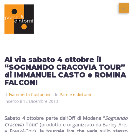
Al via sabato 4 ottobre il
“SOGNANDO CRACOVIA TOUR”
di IMMANUEL CASTO e ROMINA
FALCONI
di
Fiammetta Costantini
In
Parole e dintorni
Inserito il
12 Dicembre 2013
Sabato 4 ottobre parte dall’Off di Modena “
Sognando
Cracovia
Tour”
(prodotto e organizzato da Barley Arts
e Freak&Chic)
, la tournée live che vede sullo stesso