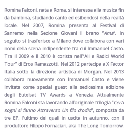
Romina Falconi
,
nata a Roma, si interessa alla musica fin
da bambina, studiando canto ed esibendosi nella realtà
locale. Nel 2007, Romina presenta al Festival di
Sanremo nella Sezione Giovani il brano “
Ama
”. In
seguito si trasferisce a Milano dove collabora con vari
nomi della scena indipendente tra cui Immanuel Casto.
Tra il 2009 e il 2010 è corista nell’”Ali e Radici World
Tour” di Eros Ramazzotti. Nel 2012 partecipa a X Factor
Italia sotto la direzione artistica di Morgan. Nel 2013
collabora nuovamente con Immanuel Casto e viene
invitata come special guest alla sedicesima edizione
degli Eutelsat TV Awards a Venezia.
Attualmente
Romina Falconi sta lavorando
all’originale trilogia “
Certi
sogni si fanno Attraverso Un filo d’odio
”
,
composta da
tre EP,
l’ultimo dei quali in uscita in autunno, con il
produttore Filippo Fornaciari, aka The Long Tomorrow.