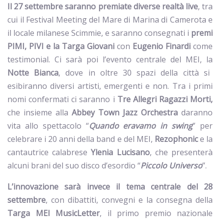
Il 27 settembre saranno premiate diverse realtà live
,
tra
cui il Festival Meeting del Mare di Marina di Camerota e
il locale milanese Scimmie, e saranno consegnati i
premi
PIMI, PIVI e la Targa Giovani
con
Eugenio Finardi
come
testimonial. Ci sarà poi l’evento centrale del MEI, la
Notte Bianca
, dove in oltre 30 spazi della città si
esibiranno diversi artisti, emergenti e non. Tra i primi
nomi confermati ci saranno i
Tre Allegri Ragazzi Morti,
che insieme alla
Abbey Town Jazz Orchestra
daranno
vita allo spettacolo “
Quando eravamo in swing
” per
celebrare i 20 anni della band e del MEI,
Rezophonic
e la
cantautrice calabrese
Ylenia Lucisano
, che presenterà
alcuni brani del suo disco d’esordio “
Piccolo Universo
”.
L’innovazione sarà invece il tema centrale del 28
settembre
, con dibattiti, convegni e la consegna della
Targa MEI MusicLetter
, il primo premio nazionale