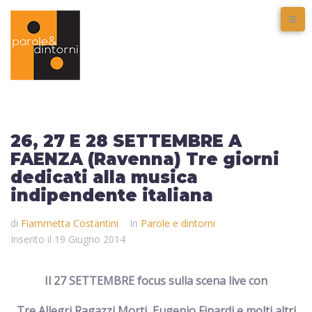
26, 27 E 28 SETTEMBRE A
FAENZA (Ravenna) Tre giorni
dedicati alla musica
indipendente italiana
di
Fiammetta Costantini
In
Parole e dintorni
Inserito il
19 Giugno 2014
Il 27 SETTEMBRE focus sulla scena live con
Tre Allegri Ragazzi Morti, Eugenio Finardi e molti altri