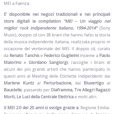
MEI a Faenza.
E’ disponibile nei negozi tradizionali e nei principali
store digitali la compilation
“MEI – Un viaggio nel
miglior rock indipendente italiano, 1994-2014”
(Sony
Music), doppio cd con 38 brani che hanno fatto la storia
della musica indipendente italiana, realizzata proprio in
occasione del ventennale del MEI. Il doppio cd, curato
da
Renato Tanchis
e
Federico Guglielmi
insieme a
Paolo
Maiorino
e
Giordano Sangiorgi
, raccoglie i brani di
alcuni dei più grandi artisti che hanno partecipato in
questi anni al Meeting delle Etichette Indipendenti: dai
Marlene Kuntz
ai
Perturbazione,
dai
Bluvertigo
ai
Baustelle
, passando per
Diaframma, Tre Allegri Ragazzi
Morti, Le Luci della Centrale Elettrica
e molti altri.
Il MEI 2.0 dei 20 anni si svolge grazie a
: Regione Emilia-