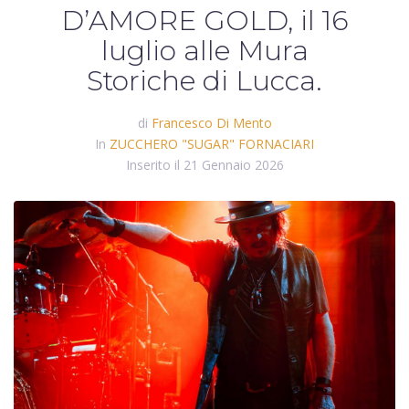
D’AMORE GOLD, il 16
luglio alle Mura
Storiche di Lucca.
di
Francesco Di Mento
In
ZUCCHERO "SUGAR" FORNACIARI
Inserito il
21 Gennaio 2026