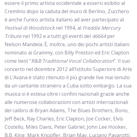
essere il primo artista occidentale a essersi esibito al
Cremlino dopo la caduta del muro di Berlino, Zucchero
è anche l’unico artista italiano ad aver partecipato al
Festival di Woodstock
nel 1994, al
Freddie Mercury
Tribute
nel 1992 e a tutti gli eventi del
46664
per
Nelson Mandela. È, inoltre, uno dei pochi artisti italiani
nominato ai Grammy, con Billy Preston ed Eric Clapton
come best “
R&B Traditional Vocal Collaboration
”. Il suo
concerto nel dicembre 2012 all’Istituto Superiore di Arte
di L’Avana è stato ritenuto il più grande live mai tenuto
da un cantante straniero a Cuba sotto embargo. La sua
musica si è estesa oltre i confini nazionali grazie anche
alle numerose collaborazioni con artisti internazionali
del calibro di Bryan Adams, The Blues Brothers, Bono,
Jeff Beck, Ray Charles, Eric Clapton, Joe Cocker, Elvis
Costello, Miles Davis, Peter Gabriel, John Lee Hooker,
B.B. King, Mark Knopfler, Brian May, Luciano Pavarotti,