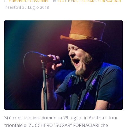
di
Fiammetta Costantini
In
ZUCCHERO "SUGAR" FORNACIARI
Inserito il
30 Luglio 2018
Si è concluso ieri, domenica 29 luglio, in Austria il tour
trionfale di ZUCCHERO “SUGAR” FORNACIARI che