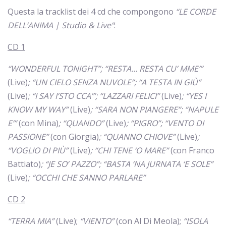
Questa la tracklist dei 4 cd che compongono
“LE CORDE
DELL’ANIMA | Studio & Live”
:
CD 1
“WONDERFUL TONIGHT”; “RESTA… RESTA CU’ MME’”
(Live)
; “UN CIELO SENZA NUVOLE”; “A TESTA IN GIÙ”
(Live)
; “I SAY I’STO CCA’”; “LAZZARI FELICI”
(Live)
; “YES I
KNOW MY WAY”
(Live)
; “SARA NON PIANGERE”; “NAPULE
E’”
(con Mina)
; “QUANDO”
(Live)
;
“PIGRO”; “VENTO DI
PASSIONE”
(con Giorgia)
; “QUANNO CHIOVE”
(Live)
;
“VOGLIO DI PIÙ”
(Live)
; “CHI TENE ‘O MARE”
(con Franco
Battiato)
; “JE SO’ PAZZO”; “BASTA ‘NA JURNATA ‘E SOLE”
(Live)
; “OCCHI CHE SANNO PARLARE”
CD 2
“TERRA MIA”
(Live);
“VIENTO”
(con Al Di Meola);
“ISOLA