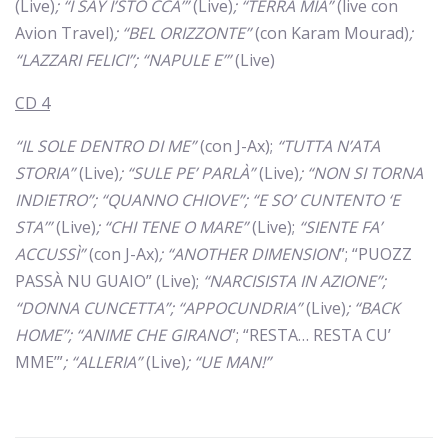
(Live)
; “I SAY I’STO CCA’”
(Live)
; “TERRA MIA”
(live con
Avion Travel)
; “BEL ORIZZONTE”
(con Karam Mourad)
;
“LAZZARI FELICI”; “NAPULE E’”
(Live)
CD 4
“IL SOLE DENTRO DI ME”
(con J-Ax);
“TUTTA N’ATA
STORIA”
(Live)
; “SULE PE’ PARLÀ”
(Live)
; “NON SI TORNA
INDIETRO”; “QUANNO CHIOVE”; “E SO’ CUNTENTO ‘E
STA’”
(Live)
; “CHI TENE O MARE”
(Live);
“SIENTE FA’
ACCUSSÌ”
(con J-Ax)
;
“ANOTHER DIMENSION
”; “PUOZZ
PASSÀ NU GUAIO” (Live);
“NARCISISTA IN AZIONE”;
“DONNA CUNCETTA”; “APPOCUNDRIA”
(Live)
; “BACK
HOME”; “ANIME CHE GIRANO
”; “RESTA… RESTA CU’
MME’”
; “ALLERIA”
(Live)
; “UE MAN!”