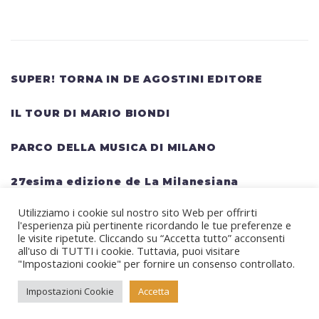
SUPER! TORNA IN DE AGOSTINI EDITORE
IL TOUR DI MARIO BIONDI
PARCO DELLA MUSICA DI MILANO
27esima edizione de La Milanesiana
Utilizziamo i cookie sul nostro sito Web per offrirti
HELLWATT FESTIVAL: una lineup gigantesca
l'esperienza più pertinente ricordando le tue preferenze e
per il festival estivo TRAVIS SCOTT, KANYE
le visite ripetute. Cliccando su “Accetta tutto” acconsenti
all'uso di TUTTI i cookie. Tuttavia, puoi visitare
WEST, SWEDISH HOUSE MAFIA, MARTIN
"Impostazioni cookie" per fornire un consenso controllato.
GARRIX, RITA ORA
Impostazioni Cookie
Accetta