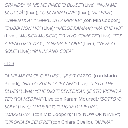
GRANDE”
;
“A ME ME PIACE ‘O BLUES”
(Live);
“NUN ME
SCUCCIÀ”
(Live);
“’O SCARRAFONE”
(Live);
“ALLERIA”
;
“DIMENTICA”
;
“TEMPO DI CAMBIARE”
(con Mia Cooper);
“DUBBI NON HO”
(Live)
; “MELODRAMMA”; “MA CHE HO”
(Live)
; “MUSICA MUSICA”
;
“IO VIVO COME TE”
(Live);
“IT’S
A BEAUTIFUL DAY
”
; “ANEMA E CORE”
(Live)
; “NEVE AL
SOLE”
(Live)
; “RHUM AND COCA”
CD 3
“A ME ME PIACE ‘O BLUES”; “JE SO’ PAZZO”
(con Mario
Biondi)
; “NA TAZZULELLA ‘E CAFÈ”
(Live)
; “I GOT THE
BLUES”
(Live)
; “CHE DIO TI BENEDICA”; “JE STO VICINO A
TE”; “VIA MEDINA”
(Live con Karam Mourad)
; “SOTTO ‘O
SOLE”
(Live)
; “ABUSIVO”; “CUORE DI PIETRA”;
“MARELUNA”
(con Mia Cooper); “IT’S NOW OR NEVER”;
“L’IRONIA DI SEMPRE”
(con Chiara Civello)
; “ANIMA”