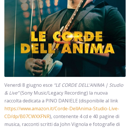
Venerdì 8 giugno esce
“LE CORDE DELL’ANIMA | Studio
& Live”
(Sony Music/Legacy Recording) la nuova
raccolta dedicata a PINO DANIELE (disponibile al link
https://www.amazon.it/Corde-DellAnima-Studio-Live-
CD/dp/B07CWXXFNR
), contenente 4 cd e 40 pagine di
musica, racconti scritti da John Vignola e fotografie di