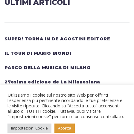
ULTIMI ARTICOLI
SUPER! TORNA IN DE AGOSTINI EDITORE
IL TOUR DI MARIO BIONDI
PARCO DELLA MUSICA DI MILANO
27esima edizione de La Milanesiana
Utilizziamo i cookie sul nostro sito Web per offrirti
HELLWATT FESTIVAL: una lineup gigantesca
l'esperienza più pertinente ricordando le tue preferenze e
per il festival estivo TRAVIS SCOTT, KANYE
le visite ripetute. Cliccando su “Accetta tutto” acconsenti
all'uso di TUTTI i cookie. Tuttavia, puoi visitare
WEST, SWEDISH HOUSE MAFIA, MARTIN
"Impostazioni cookie" per fornire un consenso controllato.
GARRIX, RITA ORA
Impostazioni Cookie
Accetta