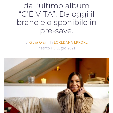
dall’ultimo album
“C’È VITA”. Da oggi il
brano è disponibile in
pre-save.
di
Giulia Orsi
In
LOREDANA ERRORE
Inserito il
5 Luglio 2021