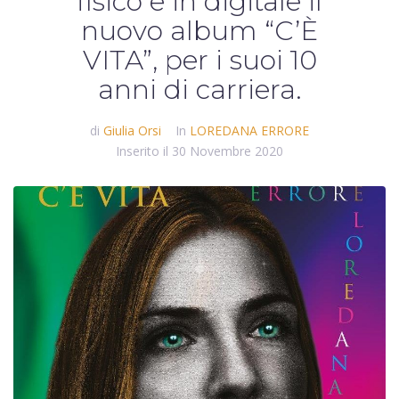
fisico e in digitale il
nuovo album “C’È
VITA”, per i suoi 10
anni di carriera.
di
Giulia Orsi
In
LOREDANA ERRORE
Inserito il
30 Novembre 2020