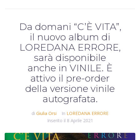
Da domani “C’È VITA”,
il nuovo album di
LOREDANA ERRORE,
sarà disponibile
anche in VINILE. È
attivo il pre-order
della versione vinile
autografata.
di
Giulia Orsi
In
LOREDANA ERRORE
Inserito il
8 Aprile 2021