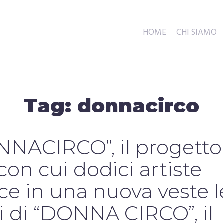
HOME
CHI SIAMO
Tag:
donnacirco
NACIRCO”, il progetto
con cui dodici artiste
uce in una nuova veste l
i di “DONNA CIRCO”, il