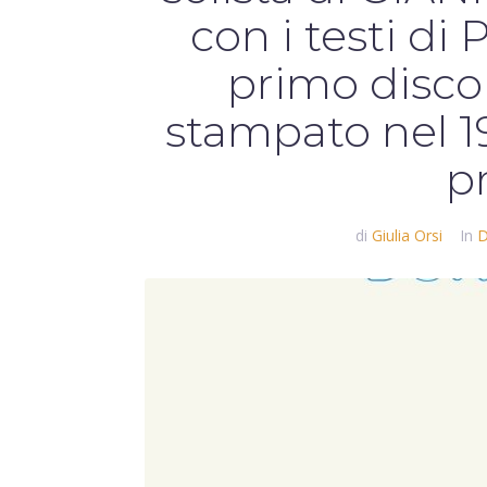
con i testi d
primo disco
stampato nel 1
p
di
Giulia Orsi
In
D