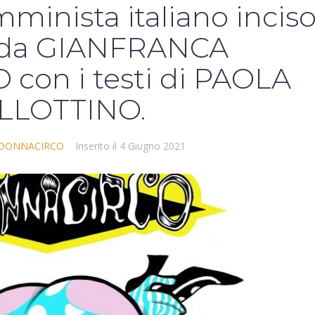
minista italiano incis
4 da GIANFRANCA
on i testi di PAOLA
LLOTTINO.
DONNACIRCO
Inserito il
4 Giugno 2021