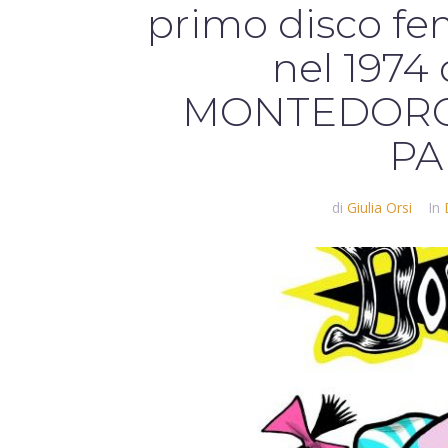
primo disco fem
nel 197
MONTEDORO c
PA
di
Giulia Orsi
In