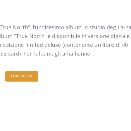
“True North”, l’undicesimo album in studio degli a-h
lbum “True North” è disponibile in versione digitale,
n edizione limited deluxe (contenente un libro di 40
SB card). Per l’album, gli a-ha hanno...
LEGGI DI PIÙ