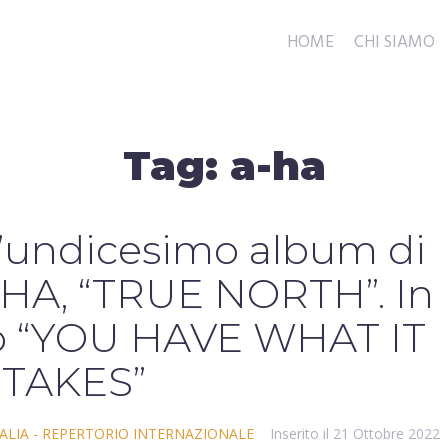
HOME
CHI SIAMO
Tag:
a-ha
 l’undicesimo album di
A-HA, “TRUE NORTH”. In
olo “YOU HAVE WHAT IT
TAKES”
ALIA - REPERTORIO INTERNAZIONALE
Inserito il
21 Ottobre 2022