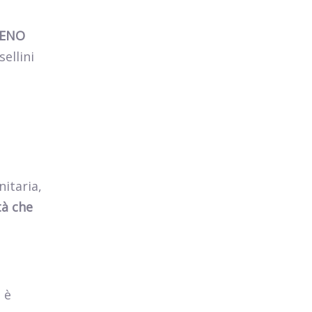
ENO
sellini
itaria,
tà che
 è