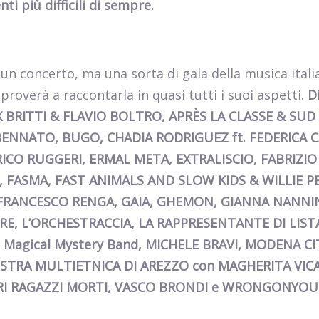
i più difficili di sempre.
n concerto, ma una sorta di gala della musica itali
roverà a raccontarla in quasi tutti i suoi aspetti.
D
 BRITTI & FLAVIO BOLTRO, APRÈS LA CLASSE & SUD
NNATO, BUGO, CHADIA RODRIGUEZ ft. FEDERICA C
ICO RUGGERI, ERMAL META, EXTRALISCIO, FABRIZI
ra, FASMA, FAST ANIMALS AND SLOW KIDS & WILLIE P
 FRANCESCO RENGA, GAIA, GHEMON, GIANNA NANNIN
RE, L’ORCHESTRACCIA, LA RAPPRESENTANTE DI LISTA
Magical Mystery Band, MICHELE BRAVI, MODENA CI
STRA MULTIETNICA DI AREZZO con MAGHERITA VICA
GRI RAGAZZI MORTI, VASCO BRONDI e WRONGONYOU