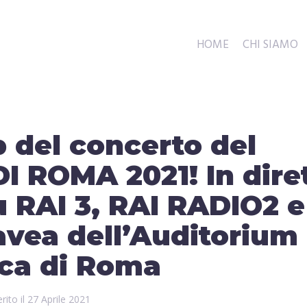
HOME
CHI SIAMO
p del concerto del
 ROMA 2021! In dire
u RAI 3, RAI RADIO2 e
avea dell’Auditorium
ica di Roma
rito il
27 Aprile 2021