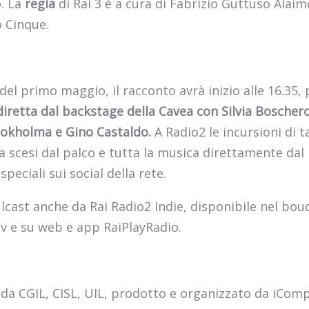
o. La
regia
di Rai 3 è a cura di Fabrizio Guttuso Alaim
 Cinque.
 del primo maggio, il racconto avrà inizio alle 16.35, p
diretta dal backstage della Cavea con Silvia Boscher
Stokholma e Gino Castaldo.
A Radio2 le incursioni di t
na scesi dal palco e tutta la musica direttamente dal
eciali sui social della rete.
cast anche da Rai Radio2 Indie, disponibile nel bou
Tv e su web e app RaiPlayRadio.
da CGIL, CISL, UIL, prodotto e organizzato da iCom