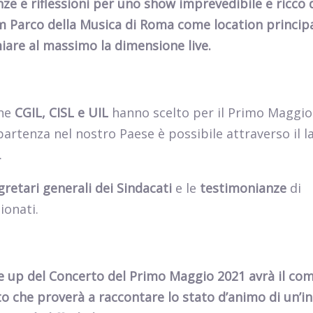
nze e riflessioni per uno show imprevedibile e ricco d
um Parco della Musica di Roma come location princip
miare al massimo la dimensione live.
che
CGIL, CISL e UIL
hanno scelto per il Primo Maggio
partenza nel nostro Paese è possibile attraverso il l
.
gretari generali dei Sindacati
e le
testimonianze
di
ionati.
ne up del Concerto del Primo Maggio 2021 avrà il com
to che proverà a raccontare lo stato d’animo di un’i