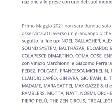
nazione alle prese con uno dei suoi moment
Primo Maggio 2021 non sarà dunque solo u
osservata attraverso un grandangolo che p
seguito la line up
:
NOEL GALLAGHER, ALEX
SOUND SYSTEM, BALTHAZAR, EDOARDO BE
COLAPESCE DIMARTINO, COMA_COSE, ENR
con Vinicio Marchionni e Giacomo Ferra
FEDEZ, FOLCAST, FRANCESCA MICHIELIN,
CLAUDIO CAPÉO, GINEVRA, GIO EVAN, IL T
MADAME, MARA SATTEI, MAX GAZZÈ & the 
RAMBLERS, MOTTA, NAYT, NOEMI, ORCHE
PIERO PELÙ, THE ZEN CIRCUS, TRE ALLE