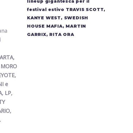
lineup gigantesca per il
festival estivo TRAVIS SCOTT,
KANYE WEST, SWEDISH
HOUSE MAFIA, MARTIN
ana
GARRIX, RITA ORA
i
ARTA,
O MORO
EYOTE,
I e
, LP,
TY
RIO,
.