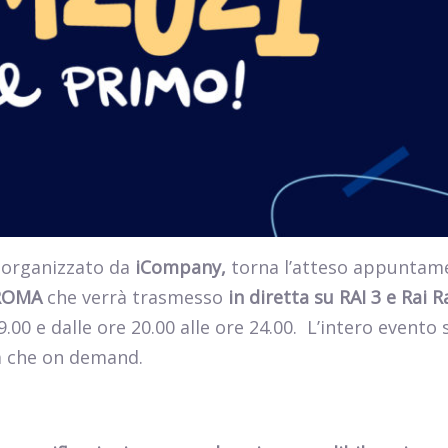
 organizzato da
iCompany,
torna l’atteso appuntam
 ROMA
che verrà trasmesso
in diretta su RAI 3 e Rai R
.00 e dalle ore 20.00 alle ore 24.00. L’intero evento 
ta che on demand.