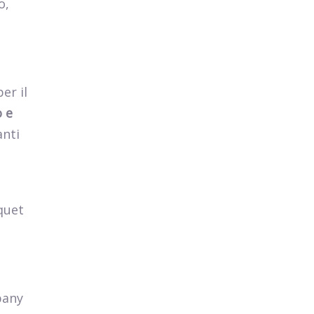
o,
er il
o e
anti
quet
pany