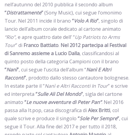
nell’autunno del 2010 pubblica il secondo album
“
Distrattamente
”
(Sony Music), cui segue l’omonimo
Tour. Nel 2011 incide il brano
“
Volo A Rio
”
, singolo di
lancio dell’album corale dedicato al cartone animato
“Rio”
, e apre quattro date dell’ “
Up Patriots to Arms
Tour
” di
Franco Battiato
.
Nel 2012 partecipa al Festival
di Sanremo assieme a
Lucio Dalla
, classificandosi al
quinto posto della categoria Campioni con il brano
“
Nanì
”
, cui segue l’uscita dell’album “
Nanì E Altri
Racconti
”
, prodotto dallo stesso cantautore bolognese.
In estate parte il “
Nanì e Altri Racconti In Tour
” e scrive
ed interpreta
“
Sulle Ali Del Mondo
”
, sigla del cartone
animato
“
Le nuove avventure di Peter Pan”
. Nel 2016
passa alla It.pop, casa discografica di
Alex Britti
, col
quale scrive e produce il singolo
“
Sole Per Sempre
”
, cui
segue il Tour. Alla fine del 2017 e per tutto il 2018,
prende parte col cantautore
Antonio Maggio
al