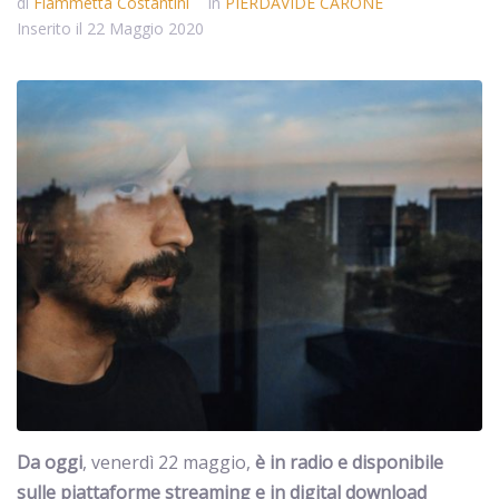
di
Fiammetta Costantini
In
PIERDAVIDE CARONE
Inserito il
22 Maggio 2020
Da oggi
, venerdì 22 maggio,
è in radio e disponibile
sulle
piattaforme streaming e in digital download