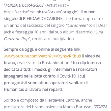
“
FORZA E CORAGGIO!
”
(Artist First –
https://artistfirst.lnk.to/ForzaeCoraggio),
il nuovo
singolo di PIERDAVIDE CARONE,
che torna dopo oltre
un anno dal successo del singolo
“Caramelle”
con i Dear
Jack e festeggia 10 anni dal suo album d’esordio “
Una
Canzone Pop
”, certificato multiplatino.
Sempre da oggi
,
è online al seguente link
www.youtube.com/watch?v=VXynsyRKbu8
il video del
brano,
realizzato da Bastanimotion.
Una clip intensa
dedicata a tutti i medici, gli infermieri e i ricercatori
impegnati nella lotta contro il Covid-19, i cui
protagonisti sono alcuni operatori sanitari di
Humanitas al lavoro nei reparti.
Scritto e composto da Pierdavide Carone, anche
produttore del brano insieme a Marco Barusso,
“FORZA