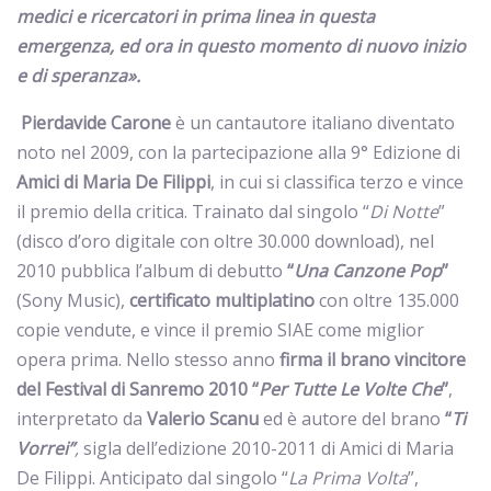
medici e ricercatori in prima linea in questa
emergenza, ed ora in questo momento di nuovo inizio
e di speranza».
Pierdavide Carone
è un cantautore italiano diventato
noto nel 2009, con la partecipazione alla 9° Edizione di
Amici di Maria De
Filippi
, in cui si classifica terzo e vince
il premio della critica. Trainato dal singolo “
Di Notte
”
(disco d’oro digitale con oltre 30.000 download), nel
2010 pubblica l’album di debutto
“
Una Canzone Pop
”
(Sony Music),
certificato multiplatino
con oltre 135.000
copie vendute, e vince il premio SIAE come miglior
opera prima. Nello stesso anno
firma il brano vincitore
del Festival di Sanremo 2010 “
Per Tutte Le Volte Che
”
,
interpretato da
Valerio Scanu
ed è autore del brano
“
Ti
Vorrei”
,
sigla dell’edizione 2010-2011 di Amici di Maria
De Filippi. Anticipato dal singolo “
La Prima Volta
”,