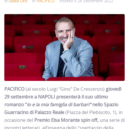
di
Giulia Orsi
In
PACIFICO
Inserito il
26 Settembre 2022
PACIFICO
(al secolo Luigi “Gino” De Crescenzo)
giovedì
29 settembre a NAPOLI presenterà il suo ultimo
romanzo “
Io e la mia famiglia di barbari
”
nello Spazio
Guarracino di Palazzo Reale
(Piazza del Plebiscito, 1), in
occasione del
Premio Elsa Morante spin off,
una serie di
incontri letterari, all’insegna dello “spettacolo della