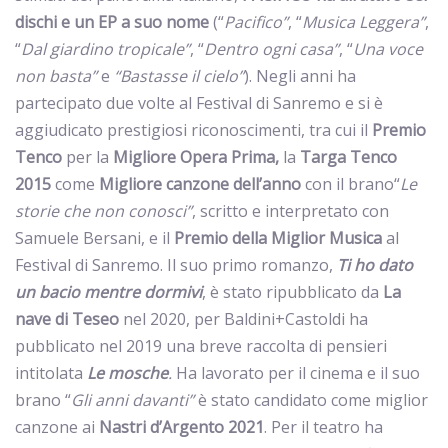
dischi e un EP a suo nome
(“
Pacifico”
, “
Musica Leggera”
,
“
Dal giardino tropicale”
, “
Dentro ogni casa”
, “
Una voce
non basta”
e
“Bastasse il cielo”
). Negli anni ha
partecipato due volte al Festival di Sanremo e si è
aggiudicato prestigiosi riconoscimenti, tra cui il
Premio
Tenco
per la
Migliore Opera Prima,
la
Targa Tenco
2015
come
Migliore canzone dell’anno
con il brano“
Le
storie che non conosci”
, scritto e interpretato con
Samuele Bersani, e il
Premio della Miglior Musica
al
Festival di Sanremo. Il suo primo romanzo,
Ti ho dato
un bacio mentre dormivi
, è stato ripubblicato da
La
nave di Teseo
nel 2020, per Baldini+Castoldi ha
pubblicato nel 2019 una breve raccolta di pensieri
intitolata
Le mosche
.
Ha lavorato per il cinema e il suo
brano “
Gli anni davanti”
è stato candidato come miglior
canzone ai
Nastri d’Argento 2021
. Per il teatro ha