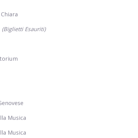
 Chiara
e
(Biglietti Esauriti)
e
torium
Genovese
lla Musica
lla Musica