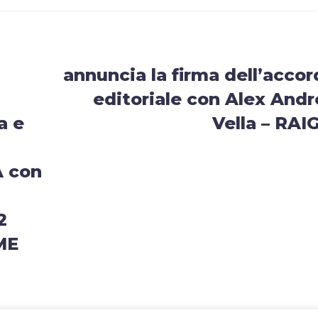
annuncia la firma dell’acco
editoriale con Alex Andr
a e
Vella – RAI
A con
2
ME