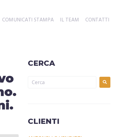
COMUNICATI STAMPA
IL TEAM
CONTATTI
CERCA
vo
no.
ni.
CLIENTI