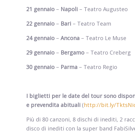
21 gennaio
–
Napoli
– Teatro Augusteo
22 gennaio
–
Bari
– Teatro Team
24 gennaio
–
Ancona
– Teatro Le Muse
29 gennaio
–
Bergamo
– Teatro Creberg
30 gennaio
–
Parma
– Teatro Regio
I biglietti per le date del tour sono dispo
e prevendita abituali
(
http://bit.ly/TktsN
Più di 80 canzoni, 8 dischi di inediti, 2 r
disco di inediti con la super band FabiSil