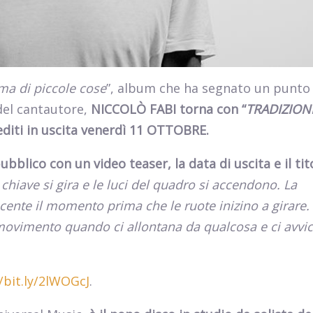
a di piccole cose
”, album che ha segnato un punto
del cantautore,
NICCOLÒ FABI torna con
“
TRADIZION
nediti in uscita venerdì 11 OTTOBRE.
pubblico con un video teaser, la data di uscita e il tit
chiave si gira e le luci del quadro si accendono. La
ente il momento prima che le ruote inizino a girare.
i movimento quando ci allontana da qualcosa e ci avvic
/bit.ly/2lWOGcJ
.