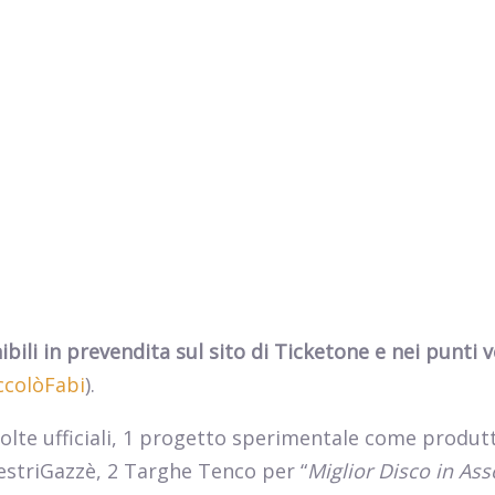
nibili in prevendita sul sito di Ticketone e nei punti 
iccolòFabi
).
accolte ufficiali, 1 progetto sperimentale come produt
vestriGazzè, 2 Targhe Tenco per “
Miglior Disco in Ass