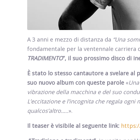
A 3 anni e mezzo di distanza da
“Una somm
fondamentale per la ventennale carriera 
TRADIMENTO
”
, il suo prossimo disco di i
È stato lo stesso cantautore
a svelare al 
suo nuovo album con queste parole
«
Una 
vibrazione della macchina e del suo conduc
L’eccitazione e l’incognita che regala ogn
qualcos’altro…..
».
Il teaser è visibile al seguente link:
https:/