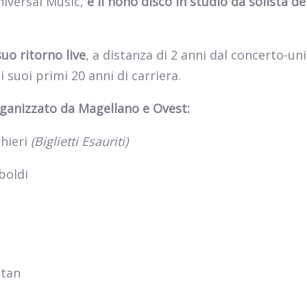
niversal Music,
è il nono disco in studio da solista de
 suo ritorno live
, a distanza di 2 anni dal concerto-uni
suoi primi 20 anni di carriera.
rganizzato da Magellano e Ovest:
hieri
(Biglietti Esauriti)
boldi
itan