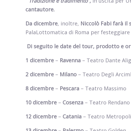
“
Tradizione e tradimento
”,
in uscita per U
cantautore.
Da dicembre
, inoltre,
Niccolò Fabi
farà il
PalaLottomatica di Roma per festeggiare i 
Di seguito le date del tour, prodotto e o
1 dicembre
–
Ravenna
– Teatro Dante Alig
2 dicembre
–
Milano
– Teatro Degli Arcim
8 dicembre
–
Pescara
– Teatro Massimo
10 dicembre
–
Cosenza
– Teatro Rendano
12 dicembre
–
Catania
– Teatro Metropol
13 dicembre
–
Palermo
– Teatro Golden