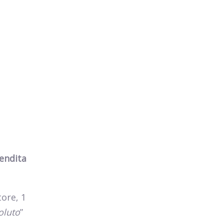
vendita
tore, 1
oluto
”