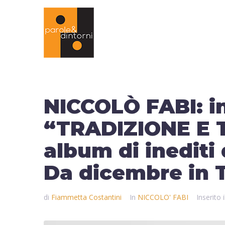
NICCOLÒ FABI: in
“TRADIZIONE E 
album di inediti
Da dicembre in T
di
Fiammetta Costantini
In
NICCOLO' FABI
Inserito 