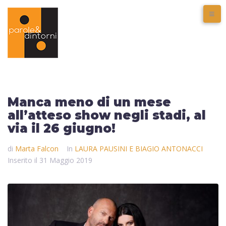
Manca meno di un mese
all’atteso show negli stadi, al
via il 26 giugno!
di
Marta Falcon
In
LAURA PAUSINI E BIAGIO ANTONACCI
Inserito il
31 Maggio 2019