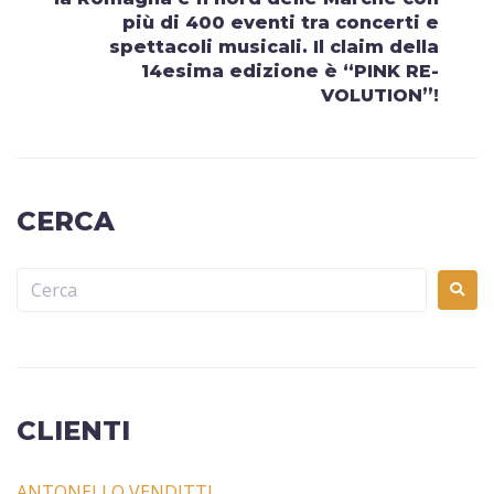
più di 400 eventi tra concerti e
spettacoli musicali. Il claim della
14esima edizione è “PINK RE-
VOLUTION”!
CERCA
CLIENTI
ANTONELLO VENDITTI