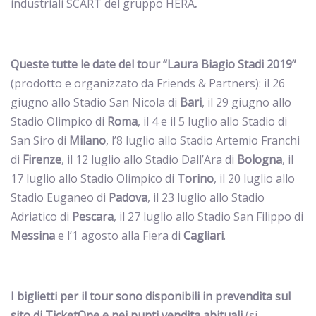
industriali SCART del gruppo HERA
.
Queste tutte le date del tour “Laura Biagio Stadi 2019”
(prodotto e organizzato da Friends & Partners): il 26
giugno allo Stadio San Nicola di
Bari
, il 29 giugno allo
Stadio Olimpico di
Roma
, il 4 e il 5 luglio allo Stadio di
San Siro di
Milano
, l’8 luglio allo Stadio Artemio Franchi
di
Firenze
, il 12 luglio allo Stadio Dall’Ara di
Bologna
, il
17 luglio allo Stadio Olimpico di
Torino
, il 20 luglio allo
Stadio Euganeo di
Padova
, il 23 luglio allo Stadio
Adriatico di
Pescara
, il 27 luglio allo Stadio San Filippo di
Messina
e l’1 agosto alla Fiera di
Cagliari
.
I biglietti per il tour sono disponibili in prevendita sul
sito di TicketOne
e
nei punti vendita
abituali
(si