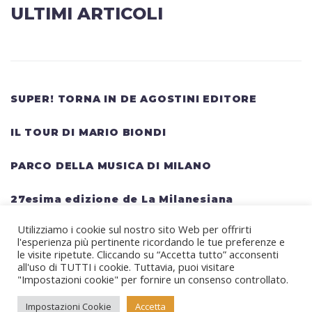
ULTIMI ARTICOLI
SUPER! TORNA IN DE AGOSTINI EDITORE
IL TOUR DI MARIO BIONDI
PARCO DELLA MUSICA DI MILANO
27esima edizione de La Milanesiana
Utilizziamo i cookie sul nostro sito Web per offrirti
HELLWATT FESTIVAL: una lineup gigantesca
l'esperienza più pertinente ricordando le tue preferenze e
per il festival estivo TRAVIS SCOTT, KANYE
le visite ripetute. Cliccando su “Accetta tutto” acconsenti
all'uso di TUTTI i cookie. Tuttavia, puoi visitare
WEST, SWEDISH HOUSE MAFIA, MARTIN
"Impostazioni cookie" per fornire un consenso controllato.
GARRIX, RITA ORA
Impostazioni Cookie
Accetta