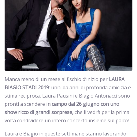
Manca meno di un mese al fischio d’inizio per
LAURA
BIAGIO STADI 2019
: uniti da anni di profonda amicizia e
stima reciproca, Laura Pausini e Biagio Antonacci sono
pronti a scendere i
n campo dal 26 giugno con uno
show ricco di grandi sorprese,
che li vedrà per la prima
volta condividere un intero concerto insieme sul palco!
Laura e Biagio in queste settimane stanno lavorando