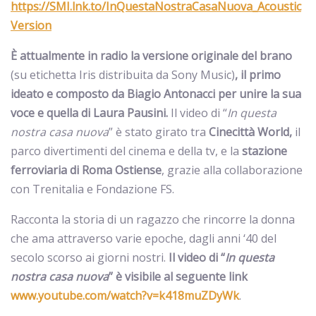
https://SMI.lnk.to/InQuestaNostraCasaNuova_Acoustic
Version
È attualmente in radio la versione originale del brano
(su etichetta Iris distribuita da Sony Music)
, il primo
ideato e composto da Biagio Antonacci per unire la sua
voce e quella di Laura Pausini.
Il video di “
In questa
nostra casa nuova
” è stato girato tra
Cinecittà World,
il
parco divertimenti del cinema e della tv, e la
stazione
ferroviaria di Roma Ostiense
, grazie alla collaborazione
con Trenitalia e Fondazione FS.
Racconta la storia di un ragazzo che rincorre la donna
che ama attraverso varie epoche, dagli anni ‘40 del
secolo scorso ai giorni nostri.
Il video di “
In questa
nostra casa nuova
” è visibile al seguente link
www.youtube.com/watch?v=k418muZDyWk
.