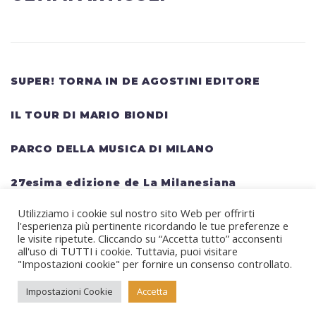
SUPER! TORNA IN DE AGOSTINI EDITORE
IL TOUR DI MARIO BIONDI
PARCO DELLA MUSICA DI MILANO
27esima edizione de La Milanesiana
Utilizziamo i cookie sul nostro sito Web per offrirti
HELLWATT FESTIVAL: una lineup gigantesca
l'esperienza più pertinente ricordando le tue preferenze e
per il festival estivo TRAVIS SCOTT, KANYE
le visite ripetute. Cliccando su “Accetta tutto” acconsenti
all'uso di TUTTI i cookie. Tuttavia, puoi visitare
WEST, SWEDISH HOUSE MAFIA, MARTIN
"Impostazioni cookie" per fornire un consenso controllato.
GARRIX, RITA ORA
Impostazioni Cookie
Accetta