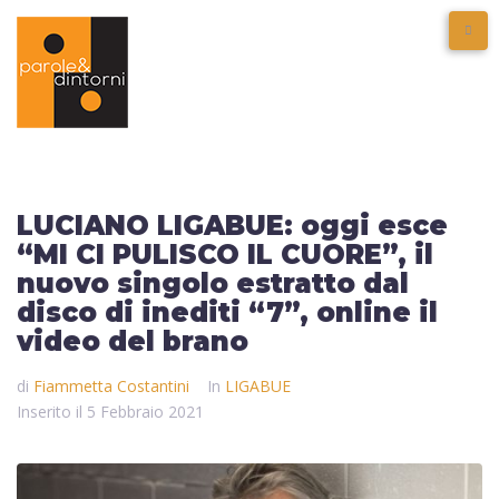
LUCIANO LIGABUE: oggi esce
“MI CI PULISCO IL CUORE”, il
nuovo singolo estratto dal
disco di inediti “7”, online il
video del brano
di
Fiammetta Costantini
In
LIGABUE
Inserito il
5 Febbraio 2021