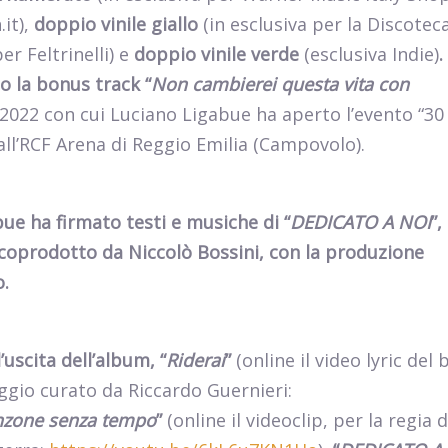
it),
doppio vinile giallo
(in esclusiva per la Discotec
er Feltrinelli) e
doppio vinile verde
(esclusiva Indie)
.
o la bonus track “
Non cambierei questa vita con
2022 con cui Luciano Ligabue ha aperto l’evento “3
ll’RCF Arena di Reggio Emilia (Campovolo).
ue ha firmato testi e musiche di “
DEDICATO A NOI
”
coprodotto
da
Niccolò Bossini, con la produzione
o.
’uscita dell’album, “
Riderai
”
(online il video lyric del 
aggio curato da Riccardo Guernieri:
nzone senza tempo
”
(online il videoclip, per la regia d