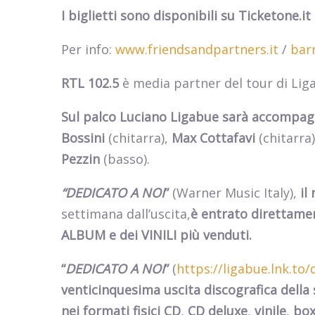
I biglietti sono disponibili su Ticketone.it
Per info:
www.friendsandpartners.it
/
bar
RTL 102.5
è media partner del tour di Lig
Sul palco Luciano Ligabue sarà accompag
Bossini
(chitarra),
Max Cottafavi
(chitarra)
Pezzin
(basso).
“DEDICATO A NOI
”
(Warner Music Italy),
il
settimana dall’uscita,
è entrato
direttament
ALBUM e dei VINILI più venduti.
“
DEDICATO A NOI
”
(
https://ligabue.lnk.to
venticinquesima uscita discografica della 
nei formati fisici CD
,
CD deluxe
,
vinile
,
box