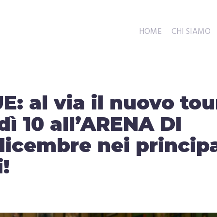
HOME
CHI SIAMO
 al via il nuovo tou
dì 10 all’ARENA DI
icembre nei principa
!