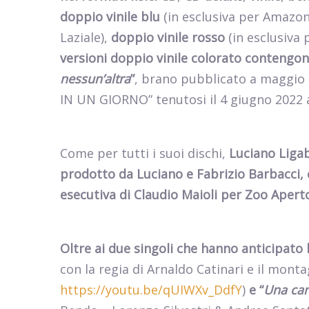
doppio vinile blu
(in esclusiva per Amazon.
Laziale),
doppio vinile rosso
(in esclusiva p
versioni doppio vinile colorato contengon
nessun’altra
”
, brano pubblicato a maggio 
IN UN GIORNO” tenutosi il 4 giugno 2022 a
Come per tutti i suoi dischi,
Luciano Ligab
prodotto da Luciano e Fabrizio Barbacci,
esecutiva di Claudio Maioli per Zoo Apert
Oltre ai due singoli che hanno anticipato l
con la regia di Arnaldo Catinari e il mont
https://youtu.be/qUIWXv_DdfY
)
e “
Una ca