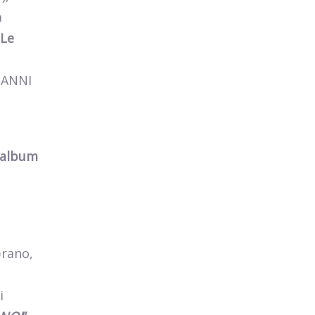
a
 Le
0 ANNI
, album
brano,
i