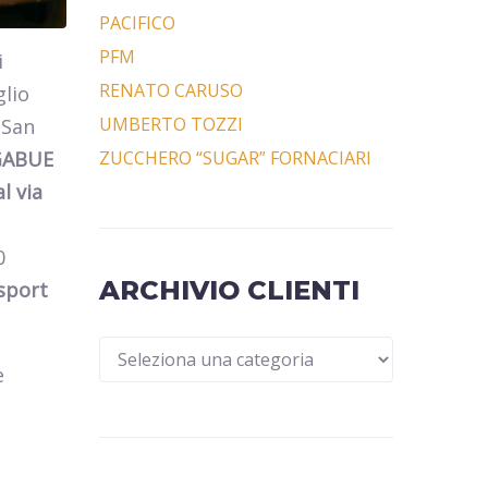
PACIFICO
PFM
i
RENATO CARUSO
glio
UMBERTO TOZZI
 San
ZUCCHERO “SUGAR” FORNACIARI
GABUE
l via
0
ARCHIVIO CLIENTI
sport
e