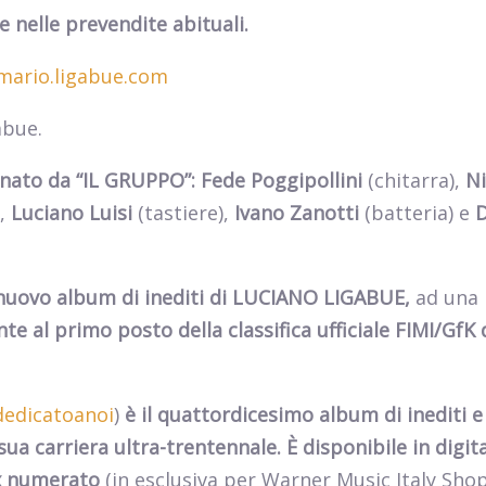
 e nelle prevendite abituali.
mario.ligabue.com
abue.
nato da “IL GRUPPO”: Fede Poggipollini
(chitarra),
Ni
,
Luciano Luisi
(tastiere),
Ivano Zanotti
(batteria) e
D
 nuovo album di inediti di LUCIANO LIGABUE,
ad una
e al primo posto della classifica ufficiale FIMI/GfK 
/dedicatoanoi
)
è il quattordicesimo album di inediti e
sua carriera
ultra-trentennale. È disponibile in digit
 numerato
(in esclusiva per Warner Music Italy Shop