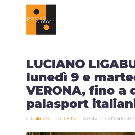
LUCIANO LIGABUE:
lunedì 9 e marte
VERONA, fino a d
palasport italiani
di
Giulia Orsi
In
LIGABUE
Inserito il
17 Ottobre 2023