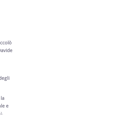
ccolò
avide
degli
 la
ale e
),