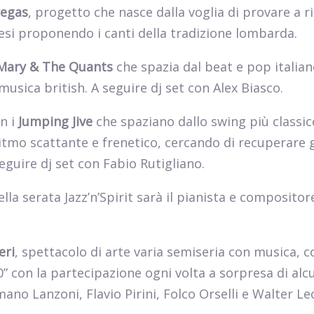
regas
, progetto che nasce dalla voglia di provare a r
nesi proponendo i canti della tradizione lombarda.
Mary & The Quants
che spazia dal beat e pop italian
musica british. A seguire dj set con Alex Biasco.
n i
Jumping Jive
che spaziano dallo swing più classic
ritmo scattante e frenetico, cercando di recuperare g
seguire dj set con Fabio Rutigliano.
a serata Jazz’n’Spirit sarà il pianista e compositor
eri
, spettacolo di arte varia semiseria con musica, c
” con la partecipazione ogni volta a sorpresa di alcu
mano Lanzoni, Flavio Pirini, Folco Orselli e Walter Le