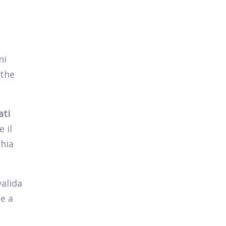
ni
 the
ati
 il
chia
alida
te a