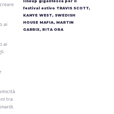
lineup gigantesca per il
icreare
festival estivo TRAVIS SCOTT,
KANYE WEST, SWEDISH
HOUSE MAFIA, MARTIN
o ai
GARRIX, RITA ORA
o ai
li
e
omicità
ni tra
onardi.