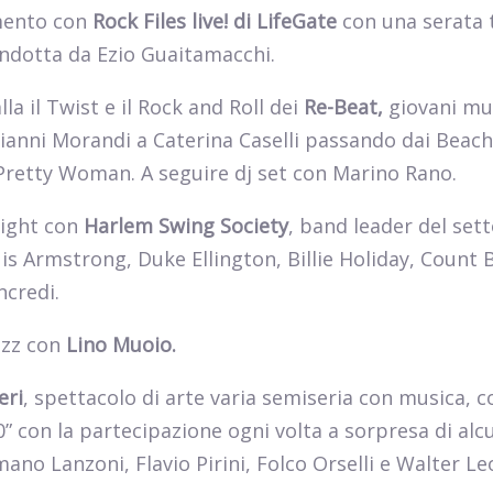
mento con
Rock Files live! di LifeGate
con una serata 
ondotta da Ezio Guaitamacchi.
a il Twist e il Rock and Roll dei
Re-Beat,
giovani mus
Gianni Morandi a Caterina Caselli passando dai Beac
e Pretty Woman. A seguire dj set con Marino Rano.
Night con
Harlem Swing Society
, band leader del sett
uis Armstrong, Duke Ellington, Billie Holiday, Count 
ncredi.
azz con
Lino Muoio.
eri
, spettacolo di arte varia semiseria con musica, c
” con la partecipazione ogni volta a sorpresa di alcu
mano Lanzoni, Flavio Pirini, Folco Orselli e Walter Le