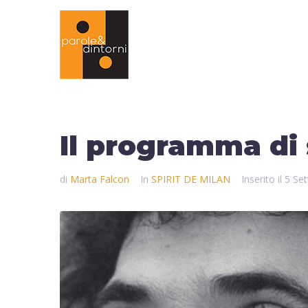
Il programma di
di
Marta Falcon
In
SPIRIT DE MILAN
Inserito il
5 Se