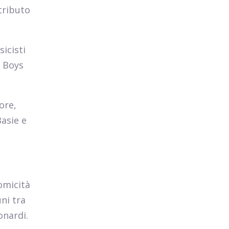
tributo
icisti
h Boys
ore,
Basie e
omicità
ni tra
onardi.