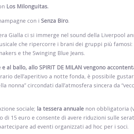
con
Los Milonguitas.
Champagne con i
Senza Biro
.
ra Gialla ci si immerge nel sound della Liverpool an
icale che ripercorre i brani dei gruppi più famosi:
makers e the Swinging Blue Jeans.
te e al ballo, allo SPIRIT DE MILAN vengono accontent
orario dell’aperitivo a notte fonda, è possibile gustare
ella nonna” circondati dall’atmosfera sincera da “vec
ozione sociale;
la tessera annuale
non obbligatoria (v
 di 15 euro e consente di avere riduzioni sulle sera
partecipare ad eventi organizzati ad hoc per i soci.