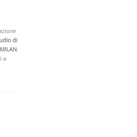
mazione
udio di
’MILAN.
i a