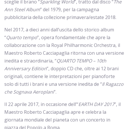
sceglie il brano “
Sparkling World
”, tratto dal disco “
The
Ann Steel Album
” del 1979, per la campagna
pubblicitaria della collezione primavera/estate 2018.
Nel 2017, a dieci anni dall’uscita dello storico album
“
Quarto tempo
”, opera fondamentale che apre la
collaborazione con la Royal Philharmonic Orchestra, il
Maestro Roberto Cacciapaglia ritorna con una versione
inedita e straordinaria, “
QUARTO TEMPO – 10th
Anniversary Edition
”, doppio CD che, oltre ai 12 brani
originali, contiene le interpretazioni per pianoforte
solo di tutti i brani e una versione inedita de “
Il Ragazzo
che Sognava Aeroplani
”.
Il 22 aprile 2017, in occasione dell’“
EARTH DAY 2017
”, il
Maestro Roberto Cacciapaglia apre e celebra la
giornata mondiale del pianeta con un concerto in
piazza del Popolo a Roma.