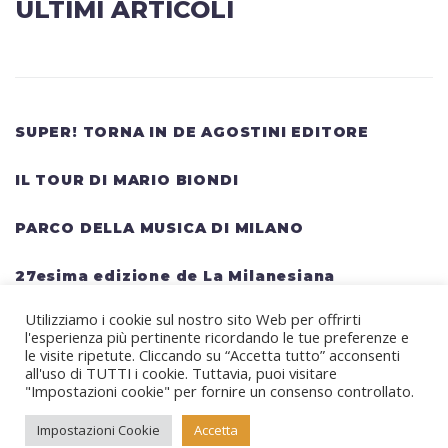
ULTIMI ARTICOLI
SUPER! TORNA IN DE AGOSTINI EDITORE
IL TOUR DI MARIO BIONDI
PARCO DELLA MUSICA DI MILANO
27esima edizione de La Milanesiana
Utilizziamo i cookie sul nostro sito Web per offrirti
HELLWATT FESTIVAL: una lineup gigantesca
l'esperienza più pertinente ricordando le tue preferenze e
per il festival estivo TRAVIS SCOTT, KANYE
le visite ripetute. Cliccando su “Accetta tutto” acconsenti
all'uso di TUTTI i cookie. Tuttavia, puoi visitare
WEST, SWEDISH HOUSE MAFIA, MARTIN
"Impostazioni cookie" per fornire un consenso controllato.
GARRIX, RITA ORA
Impostazioni Cookie
Accetta