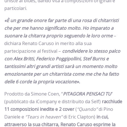
unisce al blues, dando vita a composizioni originali e
particolari.
«È un grande onore far parte di una rosa di chitarristi
che per me hanno significato molto. Ho imparato a
suonare la chitarra proprio seguendo le loro orme
–
dichiara Renato Caruso in merito alla sua
partecipazione al festival –
condividere lo stesso palco
con Alex Britti, Federico Poggipollini, Stef Burns e
tantissimi altri grandi artisti sarà un momento molto
emozionante per un chitarrista come me che ha fatto
delle 6 corde la propria vocazione».
Prodotto da Simone Coen, “
PITAGORA PENSACI TU
”
(pubblicato da iCompany e distribuito da Self)
racchiude
11 composizioni inedite e 2 cover
(
“Quando”
di Pino
Daniele e
“Tears in heaven”
di Eric Clapton)
in cui,
attraverso la sua chitarra, Renato Caruso esprime la