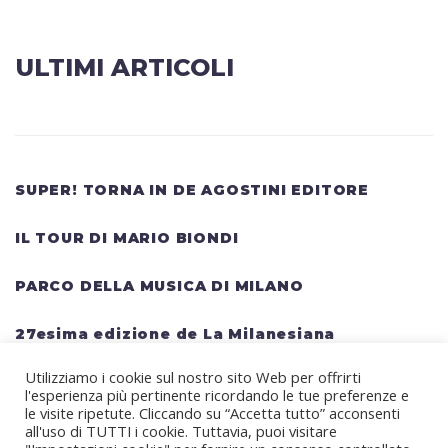
ULTIMI ARTICOLI
SUPER! TORNA IN DE AGOSTINI EDITORE
IL TOUR DI MARIO BIONDI
PARCO DELLA MUSICA DI MILANO
27esima edizione de La Milanesiana
Utilizziamo i cookie sul nostro sito Web per offrirti
HELLWATT FESTIVAL: una lineup gigantesca
l'esperienza più pertinente ricordando le tue preferenze e
per il festival estivo TRAVIS SCOTT, KANYE
le visite ripetute. Cliccando su “Accetta tutto” acconsenti
all'uso di TUTTI i cookie. Tuttavia, puoi visitare
WEST, SWEDISH HOUSE MAFIA, MARTIN