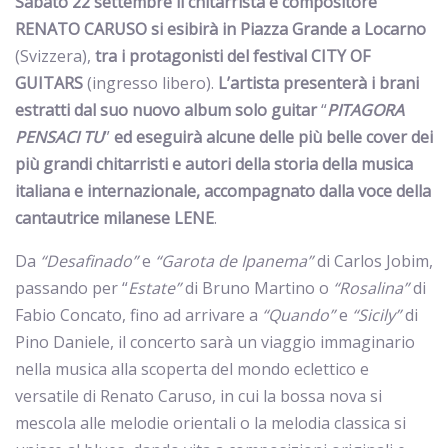
Sabato 22 settembre il chitarrista e compositore
RENATO CARUSO si esibirà in Piazza Grande a Locarno
(Svizzera),
tra i protagonisti del festival CITY OF
GUITARS
(ingresso libero).
L’artista presenterà i brani
estratti dal suo nuovo album solo guitar
“
PITAGORA
PENSACI TU
”
ed eseguirà alcune delle più belle cover dei
più grandi chitarristi e autori della storia della musica
italiana e internazionale, accompagnato dalla voce della
cantautrice milanese LENE
.
Da
“Desafinado”
e
“Garota de Ipanema”
di Carlos Jobim,
passando per “
Estate”
di Bruno Martino o
“Rosalina”
di
Fabio Concato, fino ad arrivare a
“Quando”
e
“Sicily”
di
Pino Daniele, il concerto sarà un viaggio immaginario
nella musica alla scoperta del mondo eclettico e
versatile di Renato Caruso, in cui la bossa nova si
mescola alle melodie orientali o la melodia classica si