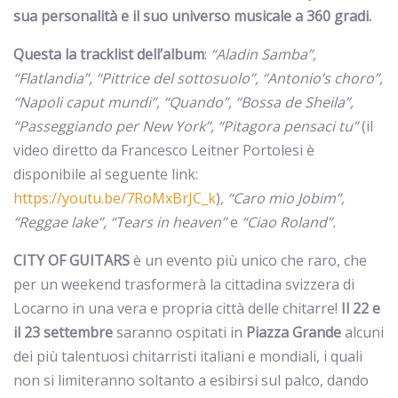
sua personalità e il suo universo musicale a 360 gradi.
Questa la tracklist dell’album
:
“Aladin Samba”,
“Flatlandia”, “Pittrice del sottosuolo”, “Antonio’s choro”,
“Napoli caput mundi”, “Quando”, “Bossa de Sheila”,
“Passeggiando per New York”, “Pitagora pensaci tu”
(il
video diretto da Francesco Leitner Portolesi è
disponibile al seguente link:
https://youtu.be/7RoMxBrJC_k
)
, “Caro mio Jobim”,
“Reggae lake”, “Tears in heaven”
e
“Ciao Roland”.
CITY OF GUITARS
è un evento più unico che raro, che
per un weekend trasformerà la cittadina svizzera di
Locarno in una vera e propria città delle chitarre!
Il 22 e
il 23 settembre
saranno ospitati in
Piazza Grande
alcuni
dei più talentuosi chitarristi italiani e mondiali, i quali
non si limiteranno soltanto a esibirsi sul palco, dando