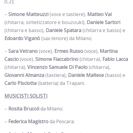
(CZ);
–
Simone Matteuzzi
(voce e tastiere),
Matteo Vai
(chitarra, sintetizzatore e bouzouki),
Daniele Sartori
(chitarra e basso),
Daniele Spatara
(chitarra e basso) e
Edoardo Viganò
(sax tenore) da Milano;
–
Sara Vetrano
(voce),
Ermes Russo
(voce),
Martina
Cascio
(voce),
Simone Fiaccabrino
(chitarra),
Fabio Lacca
(chitarra),
Vincenzo Samuele Di Paolo
(chitarra),
Giovanni Almanza
(tastiera),
Daniele Maltese
(basso) e
Carlo Pisciotta
(batteria) da Trapani.
MUSICISTI SOLISTI
–
Rosita Brucoli
da Milano;
–
Federica Magistro
da Pescara;