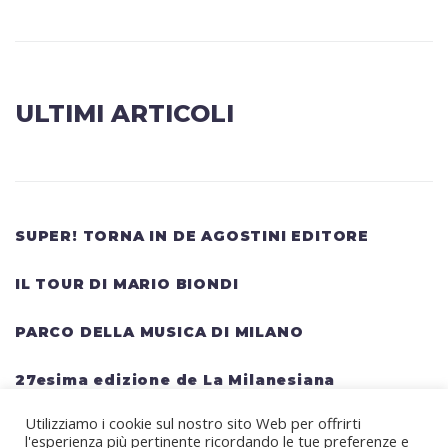
ULTIMI ARTICOLI
SUPER! TORNA IN DE AGOSTINI EDITORE
IL TOUR DI MARIO BIONDI
PARCO DELLA MUSICA DI MILANO
27esima edizione de La Milanesiana
Utilizziamo i cookie sul nostro sito Web per offrirti
HELLWATT FESTIVAL: una lineup gigantesca
l'esperienza più pertinente ricordando le tue preferenze e