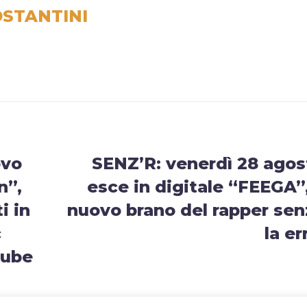
STANTINI
ovo
SENZ’R: venerdì 28 agos
n”,
esce in digitale “FEEGA”,
i in
nuovo brano del rapper sen
c
la er
Tube