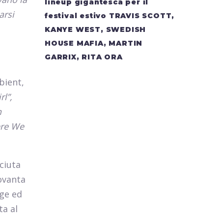
lineup gigantesca per il
arsi
festival estivo TRAVIS SCOTT,
KANYE WEST, SWEDISH
HOUSE MAFIA, MARTIN
GARRIX, RITA ORA
bient,
rl”,
n
ere We
ciuta
ovanta
nge ed
ta al