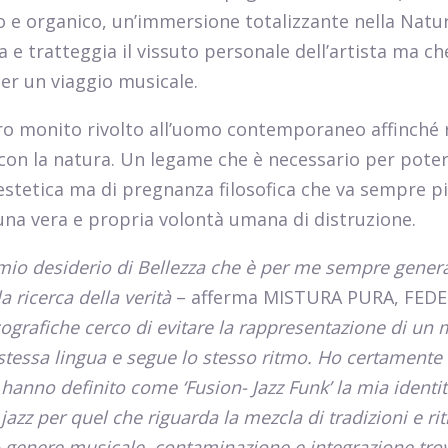
vo e organico, un’immersione totalizzante nella Natur
 tratteggia il vissuto personale dell’artista ma ch
er un viaggio musicale.
ro monito rivolto all’uomo contemporaneo affinché r
con la natura. Un legame che è necessario per pote
 estetica ma di pregnanza filosofica che va sempre p
una vera e propria volontà umana di distruzione.
 mio desiderio di Bellezza che è per me sempre gener
a ricerca della verità
– afferma MISTURA PURA, FEDE
ografiche cerco di evitare la rappresentazione di un
a stessa lingua e segue lo stesso ritmo. Ho certamente
70 hanno definito come ‘Fusion- Jazz Funk’ la mia identit
jazz per quel che riguarda la mezcla di tradizioni e ri
/o genere musicale, contaminazione e integrazione tro