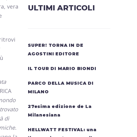
a, vera
ULTIMI ARTICOLI
e
itrovi
SUPER! TORNA IN DE
r
AGOSTINI EDITORE
iù
IL TOUR DI MARIO BIONDI
ata
PARCO DELLA MUSICA DI
RICA
MILANO
 mondo
27esima edizione de La
 trovato
Milanesiana
à di
tmiche.
HELLWATT FESTIVAL: una
vano la