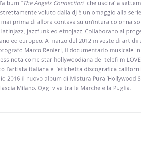
l’album “
The Angels Connection
” che uscira’ a sette
 strettamente voluto dalla dj è un omaggio alla seri
e mai prima di allora contava su un’intera colonna s
latinjazz, jazzfunk ed etnojazz. Collaborano al prog
liano ed europeo. A marzo del 2012 in veste di art dir
l fotografo Marco Renieri, il documentario musicale in
ncess nota come star hollywoodiana del telefilm LOV
 l’artista italiana è l’etichetta discografica californ
o 2016 il nuovo album di Mistura Pura ‘Hollywood Sp
 lascia Milano. Oggi vive tra le Marche e la Puglia.