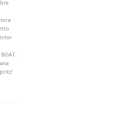
mbre
e
onora
etto
ector
E BOAT.
iana
ritz’