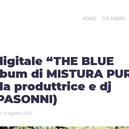
HOME
CHI SIAMO
 digitale “THE BLUE
album di MISTURA PU
la produttrice e dj
PASONNI)
il
24 Agosto 2020