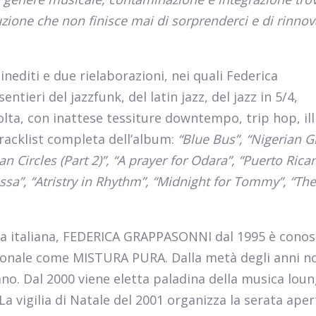
uzione che non finisce mai di sorprenderci e di rinnov
nediti e due rielaborazioni, nei quali Federica
tieri del jazzfunk, del latin jazz, del jazz in 5/4,
lta, con inattese tessiture downtempo, trip hop, ill
racklist completa dell’album:
“Blue Bus”, “Nigerian Gi
ican Circles (Part 2)”, “A prayer for Odara”, “Puerto Rica
ssa”, “Atristry in Rhythm”, “Midnight for Tommy”, “Th
sta italiana, FEDERICA GRAPPASONNI dal 1995 è conos
zionale come MISTURA PURA. Dalla metà degli anni n
lano. Dal 2000 viene eletta paladina della musica lou
 La vigilia di Natale del 2001 organizza la serata aper