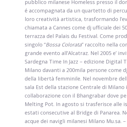
pubblico milanese Homeless presso il dormi
é accompagnata da un quartetto di percuss
loro creatività artistica, trasformando l
chiamata a Cannes come dj ufficiale dei 50
terrazza del Palais du Festival. Come prod
singolo “
Bossa Colorata
” raccolto nella co
grande evento all’Alcatraz. Nel 2005 e’ inv
Sardegna Time In Jazz – edizione Digital T
Milano davanti a 200mila persone come dj 
della libertà femminile. Nel novembre dell
sala Est della stazione Centrale di Milano 
collaborazione con il Bhangrabar dove per
Melting Pot. In agosto si trasferisce alle i
estati consecutive al Bridge di Panarea. Ne
acque dei navigli milanesi Milano Mu.sa. –