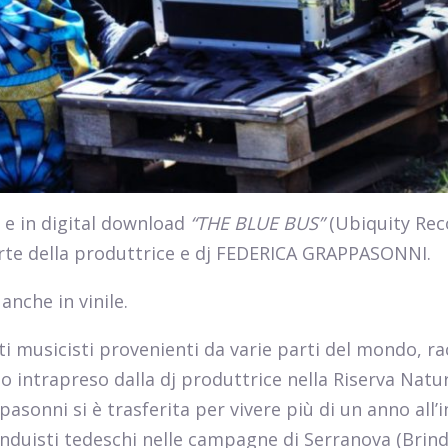
 e in digital download
“THE BLUE BUS”
(Ubiquity Reco
te della produttrice e dj FEDERICA GRAPPASONNI.
anche in vinile.
ti musicisti provenienti da varie parti del mondo, r
io intrapreso dalla dj produttrice nella Riserva Natur
asonni si è trasferita per vivere più di un anno all’
duisti tedeschi nelle campagne di Serranova (Brindi