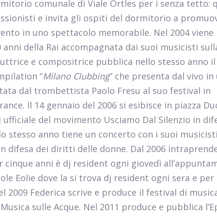
torio comunale di Viale Ortles per i senza tetto: qu
ionisti e invita gli ospiti del dormitorio a promuov
’evento in uno spettacolo memorabile. Nel 2004 viene
 anni della Rai accompagnata dai suoi musicisti sull
uttrice e compositrice pubblica nello stesso anno il
mpilation “
Milano Clubbing
” che presenta dal vivo in
itata dal trombettista Paolo Fresu al suo festival in
rance. Il 14 gennaio del 2006 si esibisce in piazza D
ufficiale del movimento Usciamo Dal Silenzio in dif
o stesso anno tiene un concerto con i suoi musicisti
in difesa dei diritti delle donne. Dal 2006 intraprende
 cinque anni è dj resident ogni giovedì all’appunt
sole Eolie dove la si trova dj resident ogni sera e per
l 2009 Federica scrive e produce il festival di musica
 Musica sulle Acque. Nel 2011 produce e pubblica l’E