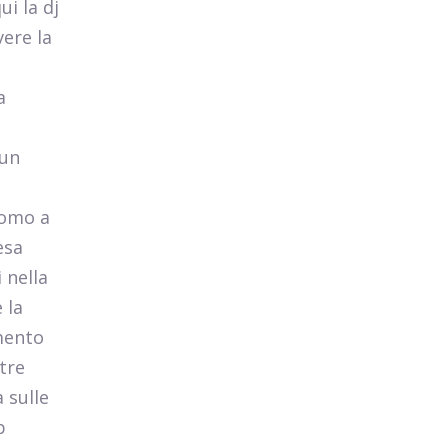
i la dj
ere la
a
 un
uomo a
esa
 nella
 la
amento
 tre
 sulle
p