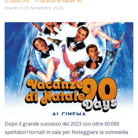
di
Giulia Orsi
In
Vacanze di Natale '90
Inserito il
25 Novembre 2024
Dopo il grande successo del 2023 con oltre 60.000
spettatori tornati in sala per festeggiare la commedia