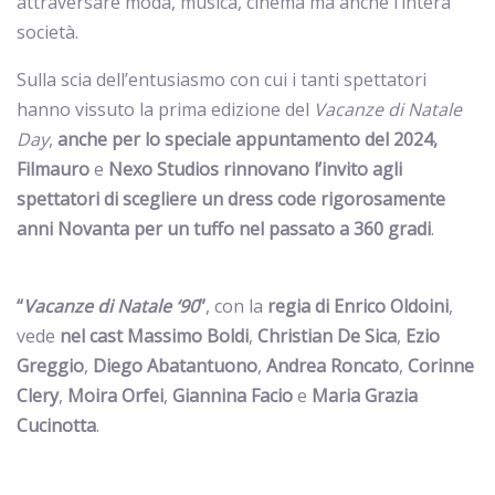
attraversare moda, musica, cinema ma anche l’intera
società.
Sulla scia dell’entusiasmo con cui i tanti spettatori
hanno vissuto la prima edizione del
Vacanze di Natale
Day
,
anche per lo speciale appuntamento del 2024,
Filmauro
e
Nexo Studios
rinnovano l’invito agli
spettatori di scegliere un
dress code rigorosamente
anni Novanta per un tuffo nel passato a 360 gradi
.
“
Vacanze di Natale ‘90
”
, con la
regia di Enrico Oldoini
,
vede
nel cast
Massimo Boldi
,
Christian De Sica
,
Ezio
Greggio
,
Diego Abatantuono
,
Andrea Roncato
,
Corinne
Clery
,
Moira Orfei
,
Giannina Facio
e
Maria Grazia
Cucinotta
.