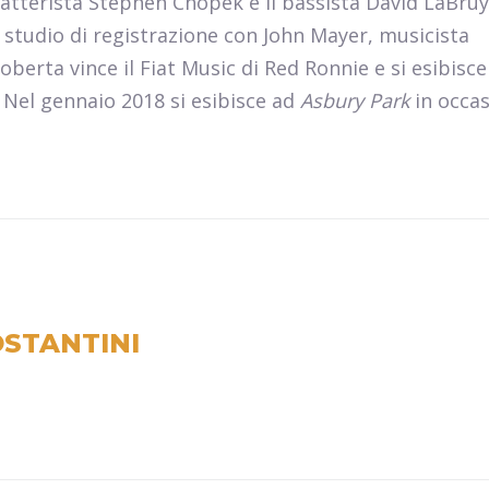
batterista Stephen Chopek e il bassista David LaBruy
in studio di registrazione con John Mayer, musicista
berta vince il Fiat Music di Red Ronnie e si esibisce
 Nel gennaio 2018 si esibisce ad
Asbury Park
in occa
STANTINI