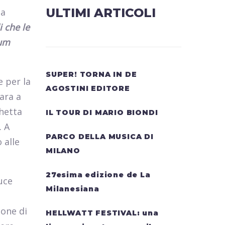
ULTIMI ARTICOLI
ta
i che le
bum
SUPER! TORNA IN DE
e per la
AGOSTINI EDITORE
para a
chetta
IL TOUR DI MARIO BIONDI
. A
PARCO DELLA MUSICA DI
 alle
MILANO
27esima edizione de La
uce
Milanesiana
ione di
HELLWATT FESTIVAL: una