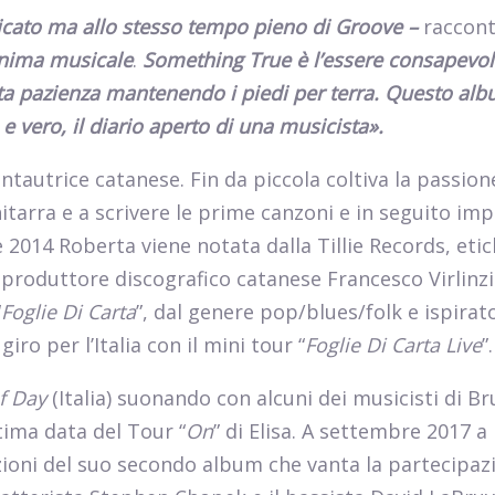
icato ma allo stesso tempo pieno di Groove
–
raccon
’anima musicale
.
Something True
è l’essere consapevol
ta pazienza mantenendo i piedi per terra. Questo al
e vero, il diario aperto di una musicista
».
ntautrice catanese. Fin da piccola coltiva la passion
hitarra e a scrivere le prime canzoni e in seguito im
 2014 Roberta viene notata dalla Tillie Records, eti
l produttore discografico catanese Francesco Virlinzi
“
Foglie Di Carta
”, dal genere pop/blues/folk e ispirato
ro per l’Italia con il mini tour “
Foglie Di Carta Live
”.
f Day
(Italia) suonando con alcuni dei musicisti di Br
tima data del Tour “
On
” di Elisa. A settembre 2017 a
zioni del suo secondo album che vanta la partecipaz