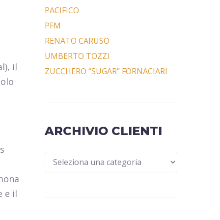
PACIFICO
PFM
RENATO CARUSO
UMBERTO TOZZI
), il
ZUCCHERO “SUGAR” FORNACIARI
golo
ARCHIVIO CLIENTI
is
imona
 e il