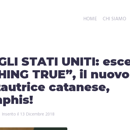
HOME
CHI SIAMO
GLI STATI UNITI: esc
ING TRUE”, il nuovo
autrice catanese,
mphis!
Inserito il
13 Dicembre 2018