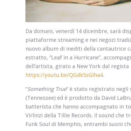
Da domani, venerdì 14 dicembre, sarà dispo
piattaforme streaming e nei negozi tradiz
nuovo album di inediti della cantautrice c
estratto, “Leaf in a Hurricane”, accompagna
dell’artista, girato a New York dal regista
https://youtu.be/QGdk5sGlha4
.
“
Something True
” è stato registrato negli
(Tennessee) ed è prodotto da David LaBr
batterista che hanno accompagnato in tou
Virlinzi della Tillie Records. Il sound che t
Funk Soul di Memphis, entrambi suoni che 