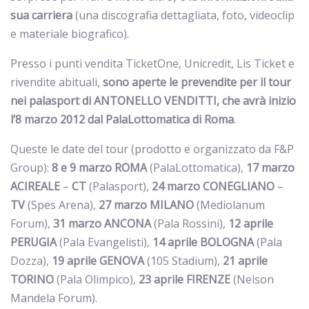
sua carriera
(una discografia dettagliata, foto, videoclip
e materiale biografico).
Presso i punti vendita TicketOne, Unicredit, Lis Ticket e
rivendite abituali,
sono aperte le prevendite per il tour
nei palasport di ANTONELLO VENDITTI, che avrà inizio
l’8 marzo 2012 dal PalaLottomatica di Roma
.
Queste le date del tour (prodotto e organizzato da F&P
Group):
8 e 9 marzo ROMA
(PalaLottomatica),
17 marzo
ACIREALE
–
CT
(Palasport),
24 marzo
CONEGLIANO
–
TV
(Spes Arena),
27 marzo MILANO
(Mediolanum
Forum),
31 marzo ANCONA
(Pala Rossini),
12 aprile
PERUGIA
(Pala Evangelisti),
14 aprile BOLOGNA
(Pala
Dozza),
19 aprile GENOVA
(105 Stadium),
21 aprile
TORINO
(Pala Olimpico),
23 aprile FIRENZE
(Nelson
Mandela Forum).