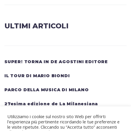
ULTIMI ARTICOLI
SUPER! TORNA IN DE AGOSTINI EDITORE
IL TOUR DI MARIO BIONDI
PARCO DELLA MUSICA DI MILANO
27esima edizione de La Milanesiana
Utilizziamo i cookie sul nostro sito Web per offrirti
HELLWATT FESTIVAL: una lineup gigantesca
l'esperienza più pertinente ricordando le tue preferenze e
per il festival estivo TRAVIS SCOTT, KANYE
le visite ripetute. Cliccando su “Accetta tutto” acconsenti