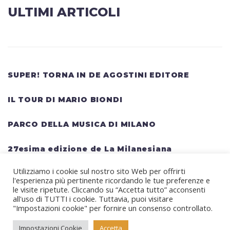
ULTIMI ARTICOLI
SUPER! TORNA IN DE AGOSTINI EDITORE
IL TOUR DI MARIO BIONDI
PARCO DELLA MUSICA DI MILANO
27esima edizione de La Milanesiana
Utilizziamo i cookie sul nostro sito Web per offrirti
HELLWATT FESTIVAL: una lineup gigantesca
l'esperienza più pertinente ricordando le tue preferenze e
per il festival estivo TRAVIS SCOTT, KANYE
le visite ripetute. Cliccando su “Accetta tutto” acconsenti
all'uso di TUTTI i cookie. Tuttavia, puoi visitare
WEST, SWEDISH HOUSE MAFIA, MARTIN
"Impostazioni cookie" per fornire un consenso controllato.
GARRIX, RITA ORA
Impostazioni Cookie
Accetta