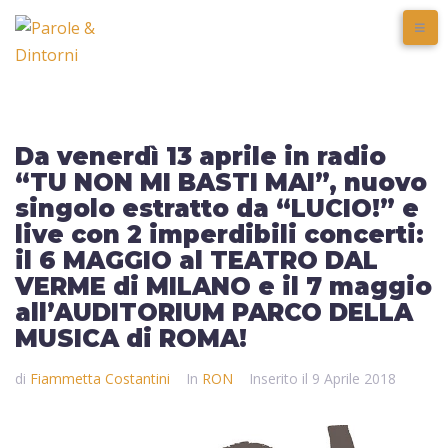
Da venerdì 13 aprile in radio
“TU NON MI BASTI MAI”, nuovo
singolo estratto da “LUCIO!” e
live con 2 imperdibili concerti:
il 6 MAGGIO al TEATRO DAL
VERME di MILANO e il 7 maggio
all’AUDITORIUM PARCO DELLA
MUSICA di ROMA!
di
Fiammetta Costantini
In
RON
Inserito il
9 Aprile 2018