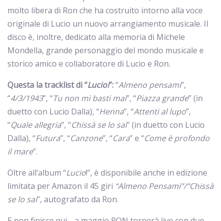
molto libera di Ron che ha costruito intorno alla voce
originale di Lucio un nuovo arrangiamento musicale. Il
disco è, inoltre, dedicato alla memoria di Michele
Mondella, grande personaggio del mondo musicale e
storico amico e collaboratore di Lucio e Ron.
Questa la tracklist di “
Lucio!
”:
“
Almeno pensami
”,
“
4/3/1943
”, “
Tu non mi basti mai
”, “
Piazza grande
” (in
duetto con Lucio Dalla), “
Henna
”, “
Attenti al lupo
”,
“
Quale allegria
”, “
Chissà se lo sai
” (in duetto con Lucio
Dalla), “
Futura
”, “
Canzone
”, “
Cara
” e “
Come è profondo
il mare
”.
Oltre all’album “
Lucio
!”, è disponibile anche in edizione
limitata per Amazon il 45 giri
“Almeno Pensami”/“Chissà
se lo sai
”, autografato da Ron.
E non finisce qui… a maggio RON tornerà live con due