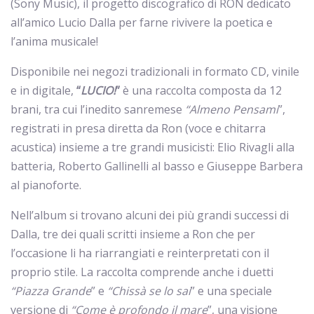
(Sony Music), il progetto discografico di RON dedicato
all’amico Lucio Dalla per farne rivivere la poetica e
l’anima musicale!
Disponibile nei negozi tradizionali in formato CD, vinile
e in digitale,
“
LUCIO!
”
è una raccolta composta da 12
brani, tra cui l’inedito sanremese
“Almeno Pensami
”,
registrati in presa diretta da Ron (voce e chitarra
acustica) insieme a tre grandi musicisti: Elio Rivagli alla
batteria, Roberto Gallinelli al basso e Giuseppe Barbera
al pianoforte.
Nell’album si trovano alcuni dei più grandi successi di
Dalla, tre dei quali scritti insieme a Ron che per
l’occasione li ha riarrangiati e reinterpretati con il
proprio stile. La raccolta comprende anche i duetti
“Piazza Grande
” e
“Chissà se lo sai
” e una speciale
versione di
“Come è profondo il mare
”, una visione