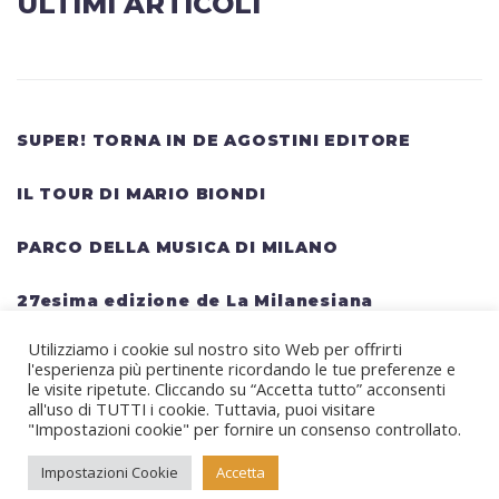
ULTIMI ARTICOLI
SUPER! TORNA IN DE AGOSTINI EDITORE
IL TOUR DI MARIO BIONDI
PARCO DELLA MUSICA DI MILANO
27esima edizione de La Milanesiana
Utilizziamo i cookie sul nostro sito Web per offrirti
HELLWATT FESTIVAL: una lineup gigantesca
l'esperienza più pertinente ricordando le tue preferenze e
per il festival estivo TRAVIS SCOTT, KANYE
le visite ripetute. Cliccando su “Accetta tutto” acconsenti
all'uso di TUTTI i cookie. Tuttavia, puoi visitare
WEST, SWEDISH HOUSE MAFIA, MARTIN
"Impostazioni cookie" per fornire un consenso controllato.
GARRIX, RITA ORA
Impostazioni Cookie
Accetta