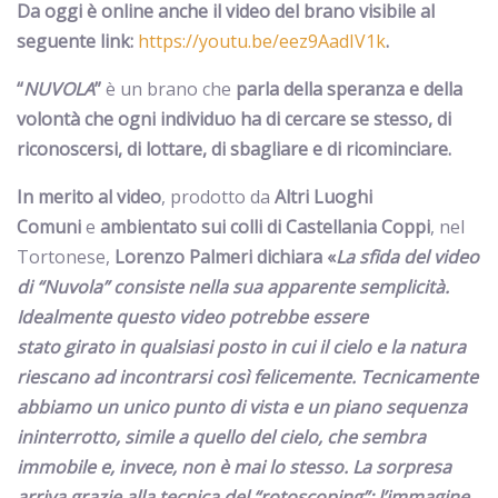
Da oggi è online anche il video del brano visibile al
seguente link:
https://youtu.be/eez9AadIV1k
.
“
NUVOLA
”
è un brano che
parla della speranza e della
volontà che ogni individuo ha di cercare se stesso, di
riconoscersi, di lottare, di sbagliare e di ricominciare.
In merito al video
, prodotto da
Altri Luoghi
Comuni
e
ambientato sui colli di Castellania Coppi
, nel
Tortonese,
Lorenzo Palmeri dichiara «
La sfida del video
di “Nuvola” consiste nella sua apparente semplicità.
Idealmente questo video potrebbe essere
stato girato in qualsiasi posto in cui il cielo e la natura
riescano ad incontrarsi così felicemente. Tecnicamente
abbiamo un unico punto di vista e un piano sequenza
ininterrotto, simile a quello del cielo, che sembra
immobile e, invece, non è mai lo stesso. La sorpresa
arriva grazie alla tecnica del “rotoscoping”: l’immagine