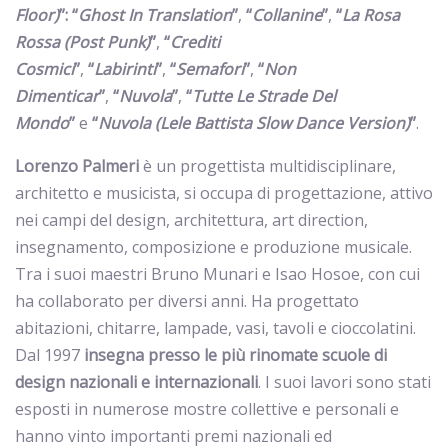
Floor)
”: “
Ghost In Translation
”
,
“
Collanine
”
,
“
La Rosa
Rossa (Post Punk)
”
,
“
Crediti
Cosmici
”
,
“
Labirinti
”
,
“
Semafori
”
,
“
Non
Dimenticar
”
,
“
Nuvola
”
,
“
Tutte Le Strade Del
Mondo
”
e
“
Nuvola (Lele Battista Slow Dance Version)
”
.
Lorenzo Palmeri
è un progettista multidisciplinare,
architetto e musicista, si occupa di progettazione, attivo
nei campi del design, architettura, art direction,
insegnamento, composizione e produzione musicale.
Tra i suoi maestri Bruno Munari e Isao Hosoe, con cui
ha collaborato per diversi anni. Ha progettato
abitazioni, chitarre, lampade, vasi, tavoli e cioccolatini.
Dal 1997
insegna presso le più rinomate scuole di
design nazionali e internazionali
. I suoi lavori sono stati
esposti in numerose mostre collettive e personali e
hanno vinto importanti premi nazionali ed