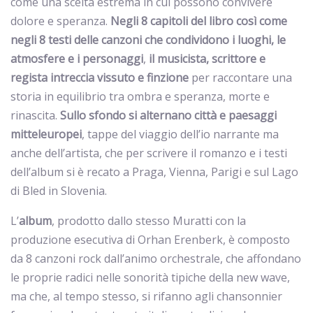
come una scelta estrema in cui possono convivere
dolore e speranza.
Negli 8 capitoli del libro così come
negli 8 testi delle canzoni che condividono i luoghi, le
atmosfere e i personaggi
,
il musicista, scrittore e
regista intreccia vissuto e finzione
per raccontare una
storia in equilibrio tra ombra e speranza, morte e
rinascita.
Sullo sfondo si alternano città e paesaggi
mitteleuropei
, tappe del viaggio dell’io narrante ma
anche dell’artista, che per scrivere il romanzo e i testi
dell’album si è recato a Praga, Vienna, Parigi e sul Lago
di Bled in Slovenia.
L’
album
, prodotto dallo stesso Muratti con la
produzione esecutiva di Orhan Erenberk, è composto
da 8 canzoni rock dall’animo orchestrale, che affondano
le proprie radici nelle sonorità tipiche della new wave,
ma che, al tempo stesso, si rifanno agli chansonnier