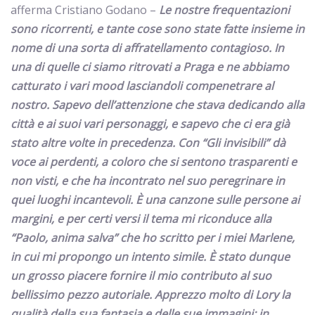
afferma Cristiano Godano –
Le nostre frequentazioni
sono ricorrenti, e tante cose sono state fatte insieme in
nome di una sorta di affratellamento contagioso. In
una di quelle ci siamo ritrovati a Praga e ne abbiamo
catturato i vari mood lasciandoli compenetrare al
nostro. Sapevo dell’attenzione che stava dedicando alla
città e ai suoi vari personaggi, e sapevo che ci era già
stato altre volte in precedenza. Con “Gli invisibili” dà
voce ai perdenti, a coloro che si sentono trasparenti e
non visti, e che ha incontrato nel suo peregrinare in
quei luoghi incantevoli. È una canzone sulle persone ai
margini, e per certi versi il tema mi riconduce alla
“Paolo, anima salva” che ho scritto per i miei Marlene,
in cui mi propongo un intento simile. È stato dunque
un grosso piacere fornire il mio contributo al suo
bellissimo pezzo autoriale. Apprezzo molto di Lory la
qualità della sua fantasia e delle sue immagini: in