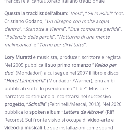
francesi e al cantautorato italiano tradizionale.
Questa la tracklist dell’album:
“
Viola
”, “
Gli Invisibili
” feat.
Cristiano Godano, “
Un disegno con molta acqua
dentro
”, “
Stanotte a Vienna
”, “
Due comparse perfide
”,
“
Il silenzio delle parole
”, “
Notturno di una mente
malinconica
” e “
Torno
per
dirvi tutto
”.
Lory Muratti
è musicista, producer, scrittore e regista.
Nel 2005 pubblica
il suo primo romanzo
“
Valido per
due
” (Mondadori) a cui segue nel 2007
il libro e disco
“
Hotel Lamemoria
” (Mondadori/Warner), entrambi
pubblicati sotto lo pseudonimo “Tibe”. Musica e
narrativa continuano a incontrarsi nel successivo
progetto
, “
Scintilla
” (Feltrinelli/Mescal, 2013). Nel 2020
pubblica lo
spoken album
“
Lettere da Altrove
” (Riff
Records). Sul fronte visivo si occupa di
video-arte
e
videoclip musicali
. Le sue installazioni come sound