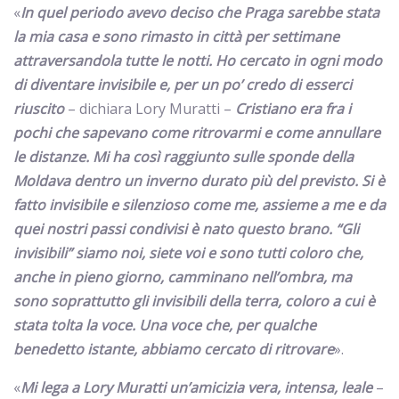
«
In quel periodo avevo deciso che Praga sarebbe stata
la mia casa e sono rimasto in città per settimane
attraversandola tutte le notti. Ho cercato in ogni modo
di diventare invisibile e, per un po’ credo di esserci
riuscito
– dichiara Lory Muratti –
Cristiano era fra i
pochi che sapevano come ritrovarmi e come annullare
le distanze. Mi ha così raggiunto sulle sponde della
Moldava dentro un inverno durato più del previsto. Si è
fatto invisibile e silenzioso come me, assieme a me e da
quei nostri passi condivisi è nato questo brano. “Gli
invisibili” siamo noi, siete voi e sono tutti coloro che,
anche in pieno giorno, camminano nell’ombra, ma
sono soprattutto gli invisibili della terra, coloro a cui è
stata tolta la voce. Una voce che, per qualche
benedetto istante, abbiamo cercato di ritrovare
».
«
Mi lega a Lory Muratti un’amicizia vera, intensa, leale
–