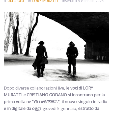
di
Giulia Orsi
In
LORY MURATTI
Inserito il
5 Gennaio 2023
Dopo diverse collaborazioni live,
le voci di LORY
MURATTI e CRISTIANO GODANO si incontrano per la
prima volta ne “
GLI INVISIBILI
”
,
il nuovo singolo in radio
e in digitale da oggi
, giovedì 5 gennaio,
estratto da