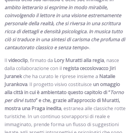
ambito letterario si esprime in modo mirabile,
coinvolgendo il lettore in una visione estremamente
personale della realtà, che si riversa in una scrittura
ricca di dettagli e densità psicologica. In musica tutto
ciò si traduce in una sintesi di carisma che profuma di
cantautorato classico e senza tempo
».
Il
videoclip
, firmato da
Lory Muratti alla regia
, nasce
dalla collaborazione con il
regista cecoslovacco Jiri
Juranek
che ha curato le riprese insieme a
Natalie
Jurankova
. Il progetto visivo costituisce
un omaggio
alla città in cui è ambientato questo capitolo di “
Torno
per dirvi tutto
” e che, grazie all’approccio di Muratti,
mostra una Praga inedita
, estranea alle classiche rotte
turistiche. In un continuo sovrapporsi di reale e
immaginato, prende forma un flusso di suggestioni
legate agli aspetti introspettivi e psicologici che sono