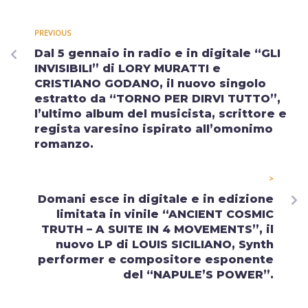
PREVIOUS
Dal 5 gennaio in radio e in digitale “GLI
INVISIBILI” di LORY MURATTI e
CRISTIANO GODANO, il nuovo singolo
estratto da “TORNO PER DIRVI TUTTO”,
l’ultimo album del musicista, scrittore e
regista varesino ispirato all’omonimo
romanzo.
>
Domani esce in digitale e in edizione
limitata in vinile “ANCIENT COSMIC
TRUTH – A SUITE IN 4 MOVEMENTS”, il
nuovo LP di LOUIS SICILIANO, Synth
performer e compositore esponente
del “NAPULE’S POWER”.