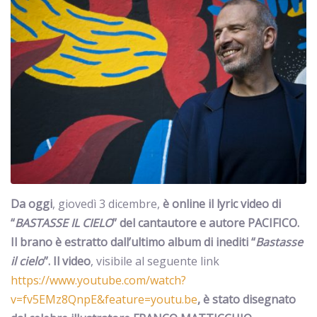
Da oggi
, giovedì 3 dicembre,
è online il lyric video di
“
BASTASSE IL CIELO
” del cantautore e autore PACIFICO.
Il brano è estratto dall’ultimo album di inediti “
Bastasse
il cielo
”. Il video
, visibile al seguente link
https://www.youtube.com/watch?
v=fv5EMz8QnpE&feature=youtu.be
, è stato
disegnato