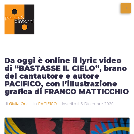
Da oggi è online il lyric video
di “BASTASSE IL CIELO”, brano
del cantautore e autore
PACIFICO, con l’illustrazione
grafica di FRANCO MATTICCHIO
di
Giulia Orsi
In
PACIFICO
Inserito il
3 Dicembre 2020