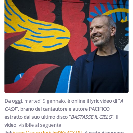
Da oggi
, martedì 5 gennaio,
è online il lyric video di “
A
CASA
”, brano del cantautore e autore PACIFICO
estratto dal suo ultimo disco “
BASTASSE IL CIELO
”. Il
video
, visibile al seguente