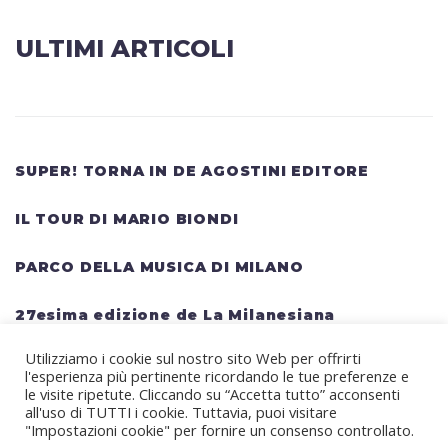
ULTIMI ARTICOLI
SUPER! TORNA IN DE AGOSTINI EDITORE
IL TOUR DI MARIO BIONDI
PARCO DELLA MUSICA DI MILANO
27esima edizione de La Milanesiana
Utilizziamo i cookie sul nostro sito Web per offrirti
HELLWATT FESTIVAL: una lineup gigantesca
l'esperienza più pertinente ricordando le tue preferenze e
per il festival estivo TRAVIS SCOTT, KANYE
le visite ripetute. Cliccando su “Accetta tutto” acconsenti
all'uso di TUTTI i cookie. Tuttavia, puoi visitare
WEST, SWEDISH HOUSE MAFIA, MARTIN
"Impostazioni cookie" per fornire un consenso controllato.
GARRIX, RITA ORA