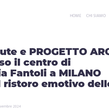
HOME
CHI SIAMO
itute e PROGETTO AR
o il centro di
ia Fantoli a MILANO
l ristoro emotivo dell
vembre 2024