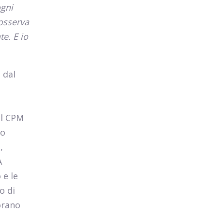
ogni
 osserva
te. E io
 dal
el CPM
no
,
A
 e le
o di
vorano