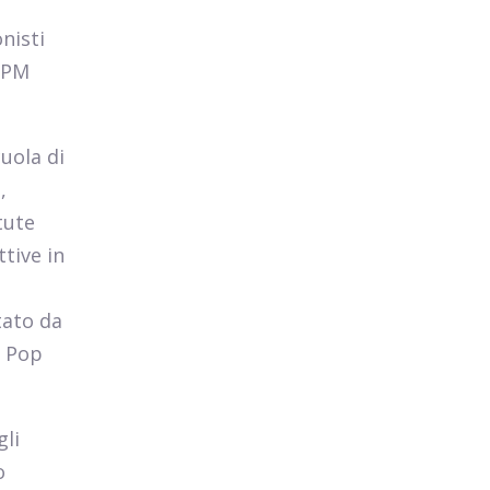
nisti
 CPM
cuola di
,
tute
ttive in
tato da
e Pop
gli
o