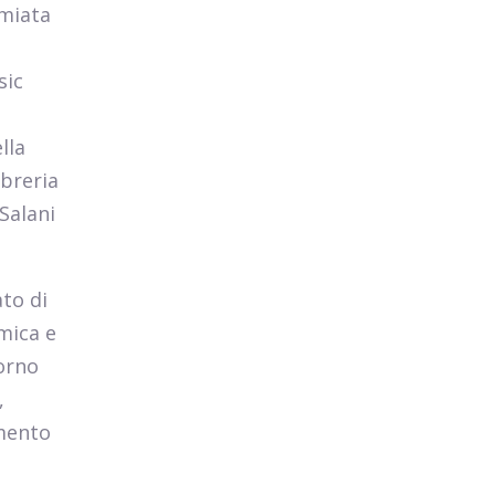
emiata
sic
lla
ibreria
(Salani
ato di
mica e
orno
,
imento