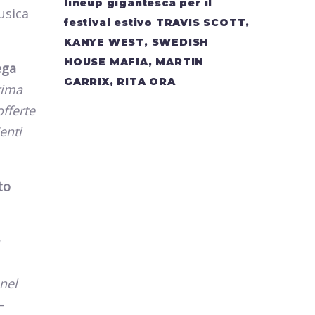
lineup gigantesca per il
usica
festival estivo TRAVIS SCOTT,
KANYE WEST, SWEDISH
HOUSE MAFIA, MARTIN
ega
GARRIX, RITA ORA
rima
offerte
enti
to
nel
–