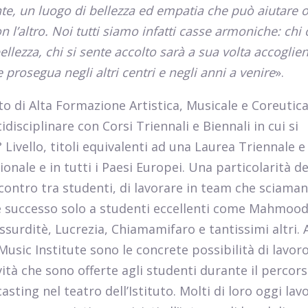
te, un luogo di bellezza ed empatia che può aiutare 
n l’altro. Noi tutti siamo infatti casse armoniche: chi
ellezza, chi si sente accolto sarà a sua volta accoglien
prosegua negli altri centri e negli anni a venire
».
to di Alta Formazione Artistica, Musicale e Coreutica
sciplinare con Corsi Triennali e Biennali in cui si
Livello, titoli equivalenti ad una Laurea Triennale e
ionale e in tutti i Paesi Europei. Una particolarità d
ncontro tra studenti, di lavorare in team che sciama
 è successo solo a studenti eccellenti come Mahmood
surditè, Lucrezia, Chiamamifaro e tantissimi altri. 
sic Institute sono le concrete possibilità di lavoro
ità che sono offerte agli studenti durante il percors
casting nel teatro dell’Istituto. Molti di loro oggi la