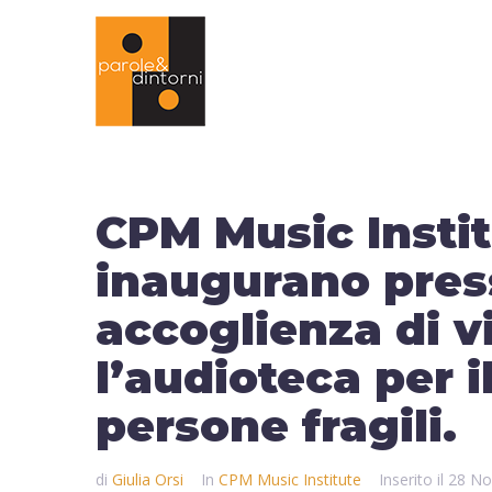
CPM Music Inst
inaugurano press
accoglienza di v
l’audioteca per i
persone fragili.
di
Giulia Orsi
In
CPM Music Institute
Inserito il
28 No