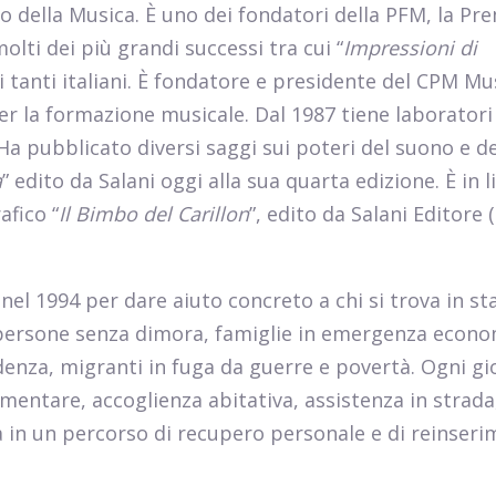
o della Musica. È uno dei fondatori della PFM, la Pr
lti dei più grandi successi tra cui “
Impressioni di
i tanti italiani. È fondatore e presidente del CPM Mu
er la formazione musicale. Dal 1987 tiene laboratori
 Ha pubblicato diversi saggi sui poteri del suono e de
a
” edito da Salani oggi alla sua quarta edizione. È in l
afico “
Il Bimbo del Carillon
”, edito da Salani Editore 
nel 1994 per dare aiuto concreto a chi si trova in st
 persone senza dimora, famiglie in emergenza econo
enza, migranti in fuga da guerre e povertà. Ogni gi
mentare, accoglienza abitativa, assistenza in strada
 in un percorso di recupero personale e di reinser